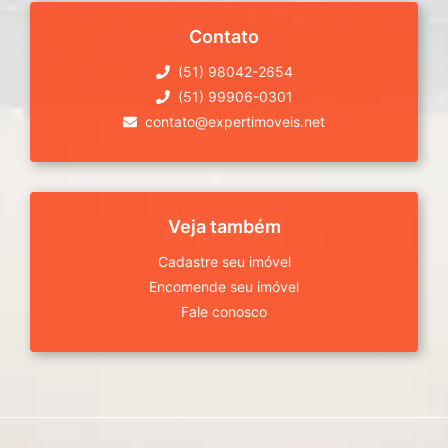
Contato
(51) 98042-2654
(51) 99906-0301
contato@expertimoveis.net
Veja também
Cadastre seu imóvel
Encomende seu imóvel
Fale conosco