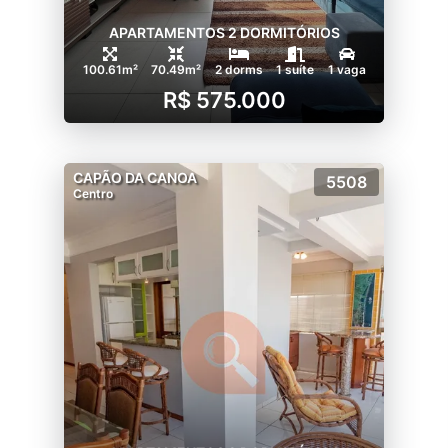
APARTAMENTOS 2 DORMITÓRIOS
100.61m²
70.49m²
2 dorms
1 suíte
1 vaga
R$ 575.000
CAPÃO DA CANOA
5508
Centro