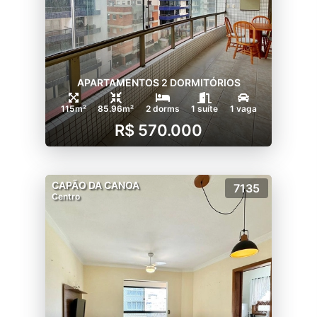
APARTAMENTOS 2 DORMITÓRIOS
115m²
85.96m²
2 dorms
1 suíte
1 vaga
R$ 570.000
CAPÃO DA CANOA
7135
Centro