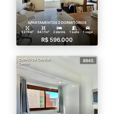
APARTAMENTOS 2 DORMITÓRIOS
92.74m²
64.17m²
2 dorms
1 suíte
1 vaga
R$ 596.000
CAPÃO DA CANOA
8945
Centro