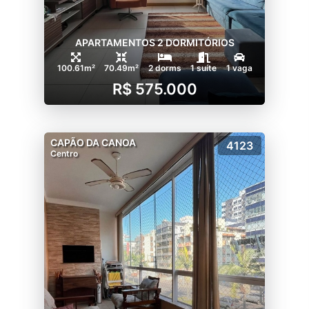
APARTAMENTOS 2 DORMITÓRIOS
100.61m²
70.49m²
2 dorms
1 suíte
1 vaga
R$ 575.000
CAPÃO DA CANOA
4123
Centro