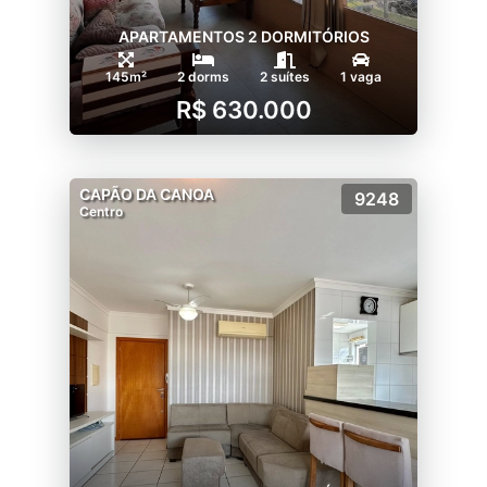
APARTAMENTOS 2 DORMITÓRIOS
145m²
2 dorms
2 suítes
1 vaga
R$ 630.000
CAPÃO DA CANOA
9248
Centro