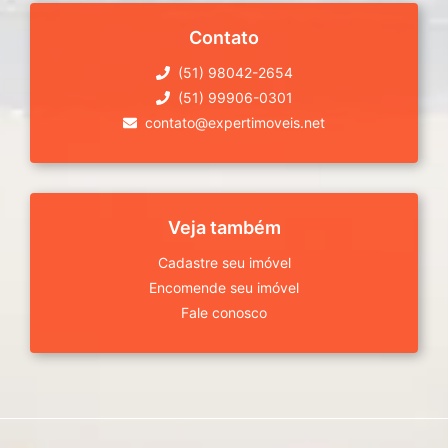
Contato
(51) 98042-2654
(51) 99906-0301
contato@expertimoveis.net
Veja também
Cadastre seu imóvel
Encomende seu imóvel
Fale conosco