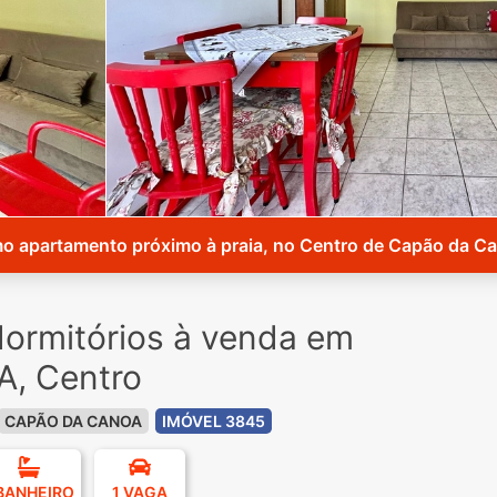
o apartamento próximo à praia, no Centro de Capão da C
ormitórios à venda em
, Centro
CAPÃO DA CANOA
IMÓVEL 3845
 BANHEIRO
1 VAGA