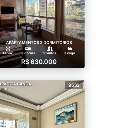
APARTAMENTOS 2 DORMITÓRIOS
145m²
2 dorms
2 suítes
1 vaga
R$ 630.000
APÃO DA CANOA
9532
ntro