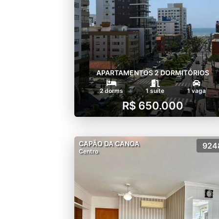
APARTAMENTOS 2 DORMITÓRIOS
2 dorms
1 suíte
1 vaga
R$ 650.000
CAPÃO DA CANOA
924
Centro