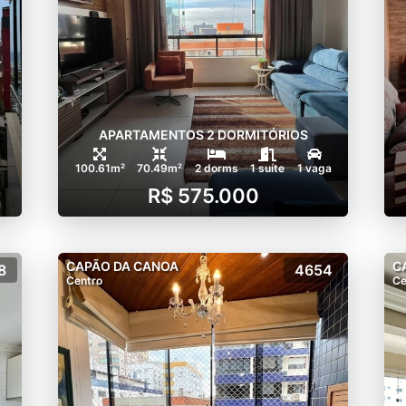
APARTAMENTOS 2 DORMITÓRIOS
100.61m²
70.49m²
2 dorms
1 suíte
1 vaga
R$ 575.000
CAPÃO DA CANOA
C
8
4654
Centro
Ce