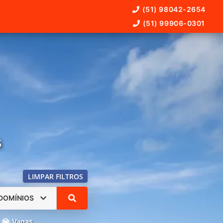
(51) 98042-2654
(51) 99906-0301
s
LIMPAR FILTROS
DOMÍNIOS
Vagas