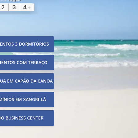
2
3
4
+
ENTOS 3 DORMITÓRIOS
MENTOS COM TERRAÇO
RUA EM CAPÃO DA CANOA
ÍNIOS EM XANGRI-LÁ
O BUSINESS CENTER