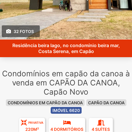
32 FOTOS
Residência beira lago, no condomínio beira mar,
Costa Serena, em Capão
Condomínios em capão da canoa à
venda em CAPÃO DA CANOA,
Capão Novo
CONDOMÍNIOS EM CAPÃO DA CANOA
CAPÃO DA CANOA
IMÓVEL 6620
PRIVATIVA
220M²
4 DORMITÓRIOS
4 SUÍTES