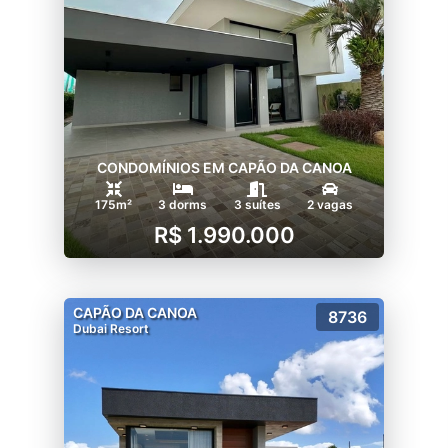
CONDOMÍNIOS EM CAPÃO DA CANOA
175m²
3 dorms
3 suítes
2 vagas
R$ 1.990.000
CAPÃO DA CANOA
8736
Dubai Resort