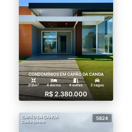
CONDOMÍNIOS EM CAPÃO DA CANOA
218m²
4 dorms
4 suítes
2 vagas
R$ 2.380.000
CAPÃO DA CANOA
5824
Costa Serena