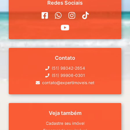
Redes Sociais
Contato
(51) 98042-2654
(51) 99906-0301
contato@expertimoveis.net
Veja também
Cadastre seu imóvel