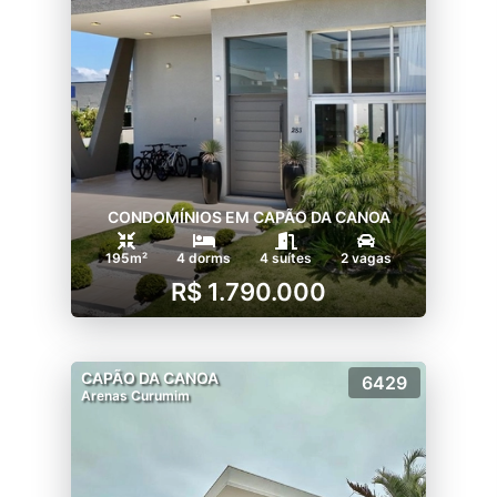
CONDOMÍNIOS EM CAPÃO DA CANOA
195m²
4 dorms
4 suítes
2 vagas
R$ 1.790.000
CAPÃO DA CANOA
6429
Arenas Curumim