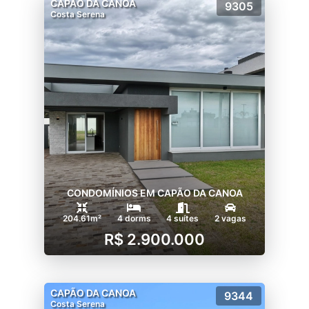
CAPÃO DA CANOA
9305
Costa Serena
CONDOMÍNIOS EM CAPÃO DA CANOA
204.61m²
4 dorms
4 suítes
2 vagas
R$ 2.900.000
CAPÃO DA CANOA
9344
Costa Serena