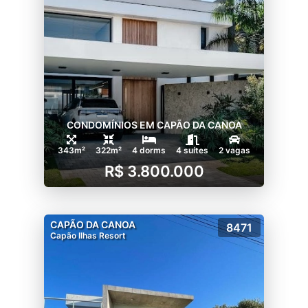
CONDOMÍNIOS EM CAPÃO DA CANOA
343m²
322m²
4 dorms
4 suítes
2 vagas
R$ 3.800.000
CAPÃO DA CANOA
8471
Capão Ilhas Resort