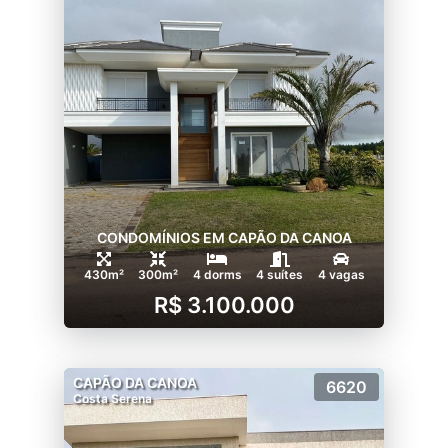
CONDOMÍNIOS EM CAPÃO DA CANOA
430m²
300m²
4 dorms
4 suítes
4 vagas
R$ 3.100.000
CAPÃO DA CANOA
6620
Costa Serena