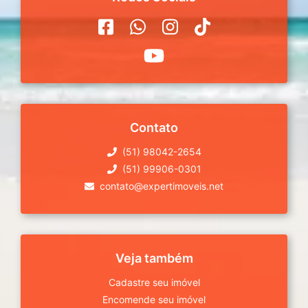
Contato
(51) 98042-2654
(51) 99906-0301
contato@expertimoveis.net
Veja também
Cadastre seu imóvel
Encomende seu imóvel