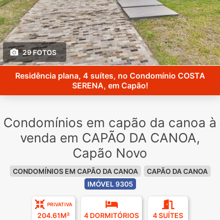
29 FOTOS
Residência plana, 4 suítes, no Condomínio COSTA
SERENA, em Capão!
Condomínios em capão da canoa à
venda em CAPÃO DA CANOA,
Capão Novo
CONDOMÍNIOS EM CAPÃO DA CANOA
CAPÃO DA CANOA
IMÓVEL 9305
PRIVATIVA
204.61M²
4 DORMITÓRIOS
4 SUÍTES