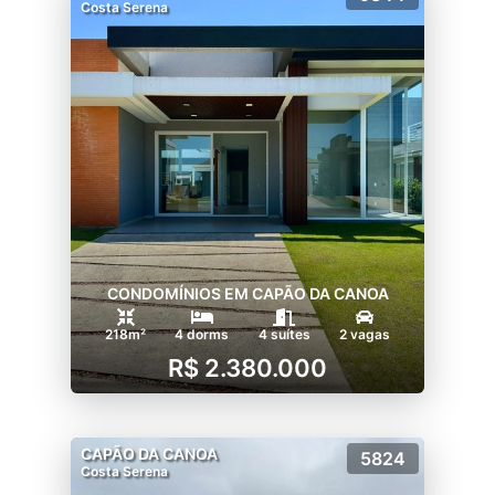
Costa Serena
CONDOMÍNIOS EM CAPÃO DA CANOA
218m²
4 dorms
4 suítes
2 vagas
R$ 2.380.000
CAPÃO DA CANOA
5824
Costa Serena