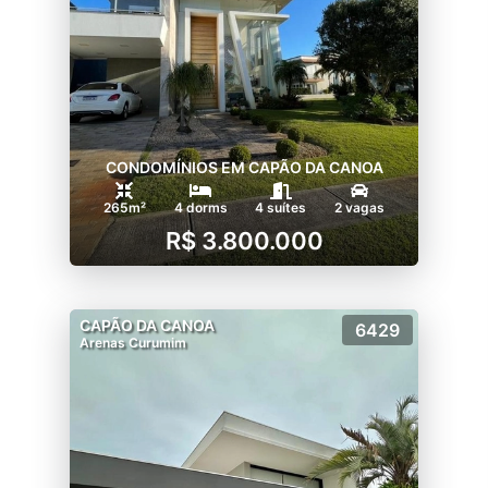
CONDOMÍNIOS EM CAPÃO DA CANOA
265m²
4 dorms
4 suítes
2 vagas
R$ 3.800.000
CAPÃO DA CANOA
6429
Arenas Curumim