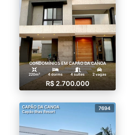
CONDOMÍNIOS EM CAPÃO DA CANOA
220m²
4 dorms
4 suítes
2 vagas
R$ 2.700.000
CAPÃO DA CANOA
7694
Capão Ilhas Resort