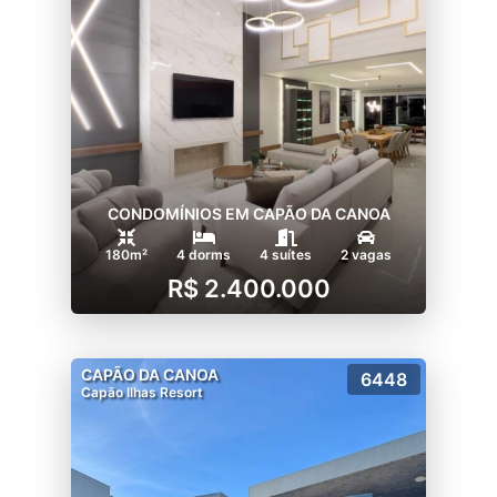
CONDOMÍNIOS EM CAPÃO DA CANOA
180m²
4 dorms
4 suítes
2 vagas
R$ 2.400.000
CAPÃO DA CANOA
6448
Capão Ilhas Resort