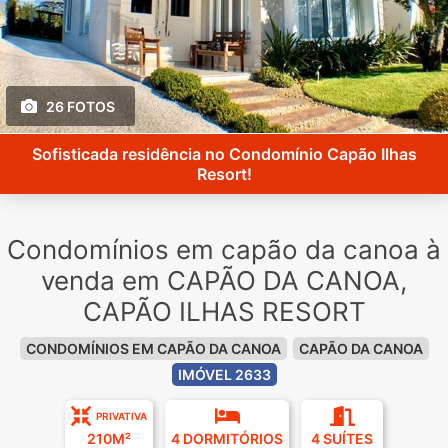
26 FOTOS
Sofisticada residência no Condomínio Capão Ilhas
Resort!
Condomínios em capão da canoa à
venda em CAPÃO DA CANOA,
CAPÃO ILHAS RESORT
CONDOMÍNIOS EM CAPÃO DA CANOA
CAPÃO DA CANOA
IMÓVEL 2633
PRIVATIVA
210M²
4 DORMITÓRIOS
4 SUÍTES