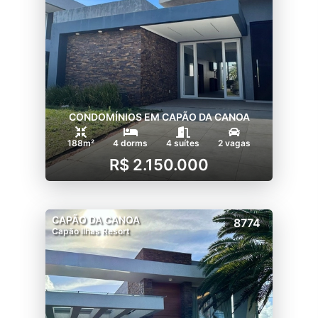
CONDOMÍNIOS EM CAPÃO DA CANOA
188m²
4 dorms
4 suítes
2 vagas
R$ 2.150.000
CAPÃO DA CANOA
8774
Capão Ilhas Resort