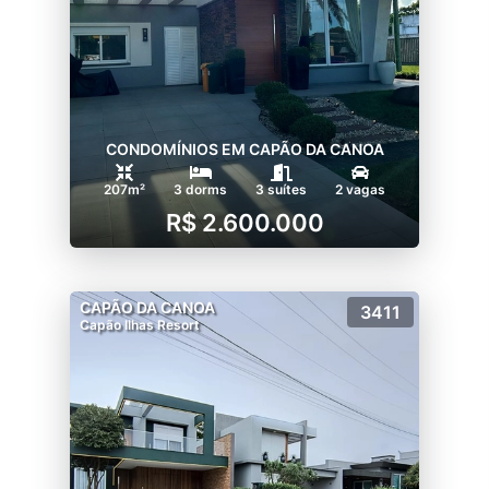
CONDOMÍNIOS EM CAPÃO DA CANOA
207m²
3 dorms
3 suítes
2 vagas
R$ 2.600.000
CAPÃO DA CANOA
3411
Capão Ilhas Resort