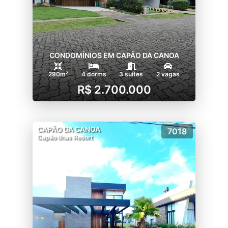
CONDOMÍNIOS EM CAPÃO DA CANOA
290m²
4 dorms
3 suítes
2 vagas
R$ 2.700.000
CAPÃO DA CANOA
7018
Capão Ilhas Resort