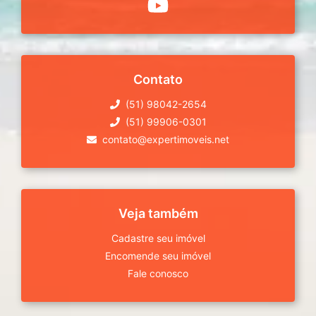
Contato
(51) 98042-2654
(51) 99906-0301
contato@expertimoveis.net
Veja também
Cadastre seu imóvel
Encomende seu imóvel
Fale conosco