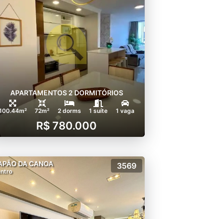
APARTAMENTOS 2 DORMITÓRIOS
100.44m²
72m²
2 dorms
1 suíte
1 vaga
R$ 780.000
APÃO DA CANOA
3569
ntro