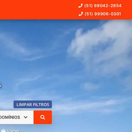
(51) 98042-2654
(51) 99906-0301
s
LIMPAR FILTROS
DOMÍNIOS
Vagas