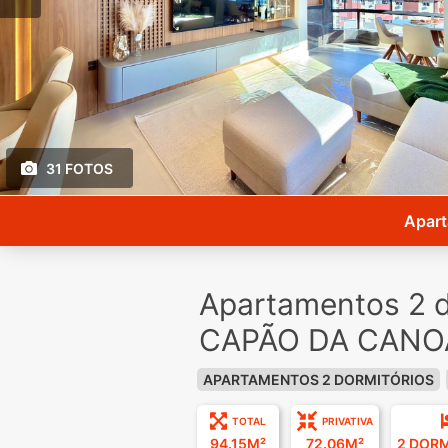
31 FOTOS
Apart
Apartamentos 2 d
CAPÃO DA CANOA
APARTAMENTOS 2 DORMITÓRIOS
TOTAL
PRIVATIVA
94.15M²
72.06M²
2 DOR