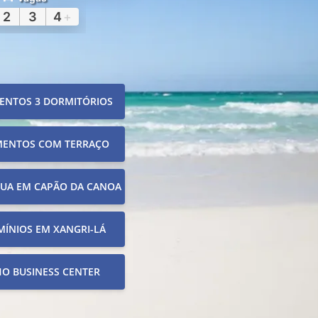
2
3
4
+
ENTOS 3 DORMITÓRIOS
MENTOS COM TERRAÇO
RUA EM CAPÃO DA CANOA
ÍNIOS EM XANGRI-LÁ
O BUSINESS CENTER