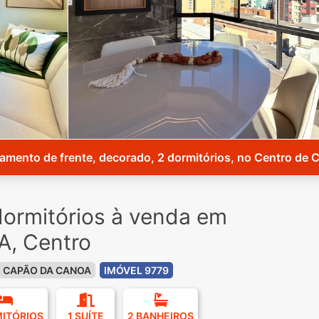
amento de frente, decorado, 2 dormitórios, no Centro de 
ormitórios à venda em
, Centro
CAPÃO DA CANOA
IMÓVEL 9779
MITÓRIOS
1 SUÍTE
2 BANHEIROS