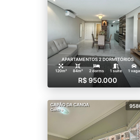
APARTAMENTOS 2 DORMITÓRIOS
120m²
84m²
2 dorms
1 suíte
1 vaga
R$ 950.000
CAPÃO DA CANOA
958
Centro