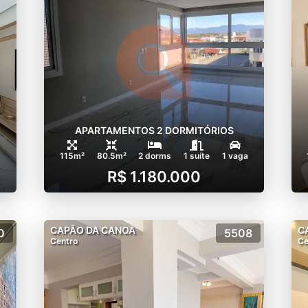
APARTAMENTOS 2 DORMITÓRIOS
115m²
80.5m²
2 dorms
1 suíte
1 vaga
R$ 1.180.000
CAPÃO DA CANOA
C
0
5508
Centro
Ce