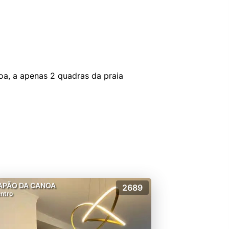
oa, a apenas 2 quadras da praia
APÃO DA CANOA
2689
ntro