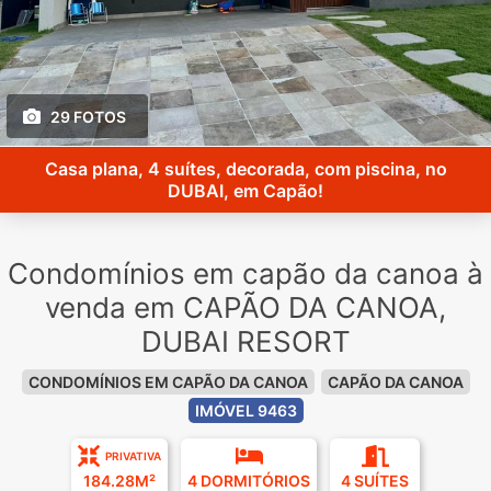
29 FOTOS
Casa plana, 4 suítes, decorada, com piscina, no
DUBAI, em Capão!
Condomínios em capão da canoa à
venda em CAPÃO DA CANOA,
DUBAI RESORT
CONDOMÍNIOS EM CAPÃO DA CANOA
CAPÃO DA CANOA
IMÓVEL 9463
PRIVATIVA
184.28M²
4 DORMITÓRIOS
4 SUÍTES