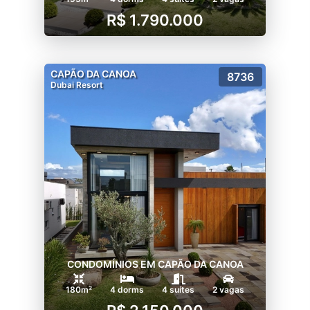
R$ 1.790.000
CAPÃO DA CANOA
8736
Dubai Resort
CONDOMÍNIOS EM CAPÃO DA CANOA
180m²
4 dorms
4 suítes
2 vagas