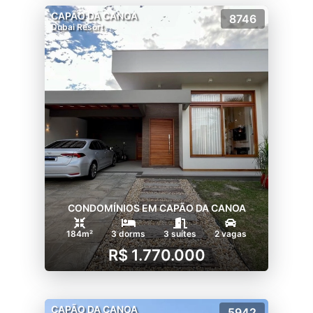
CAPÃO DA CANOA
8746
Dubai Resort
CONDOMÍNIOS EM CAPÃO DA CANOA
184m²
3 dorms
3 suítes
2 vagas
R$ 1.770.000
CAPÃO DA CANOA
5942