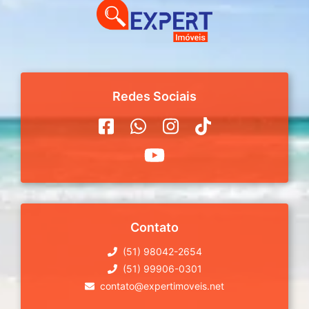
Redes Sociais
Contato
(51) 98042-2654
(51) 99906-0301
contato@expertimoveis.net