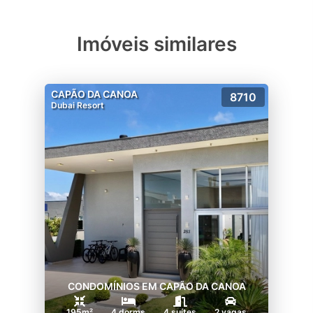
Imóveis similares
CAPÃO DA CANOA
8710
Dubai Resort
CONDOMÍNIOS EM CAPÃO DA CANOA
195m²
4 dorms
4 suítes
2 vagas