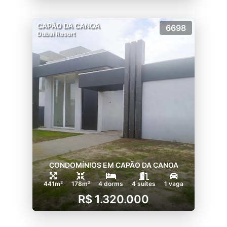
CAPÃO DA CANOA
6698
Dubai Resort
CONDOMÍNIOS EM CAPÃO DA CANOA
441m²
178m²
4 dorms
4 suítes
1 vaga
R$ 1.320.000