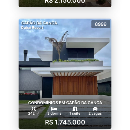
R$ 2.150.000
CAPÃO DA CANOA
8999
Dubai Resort
CONDOMÍNIOS EM CAPÃO DA CANOA
242m²
3 dorms
1 suíte
2 vagas
R$ 1.745.000