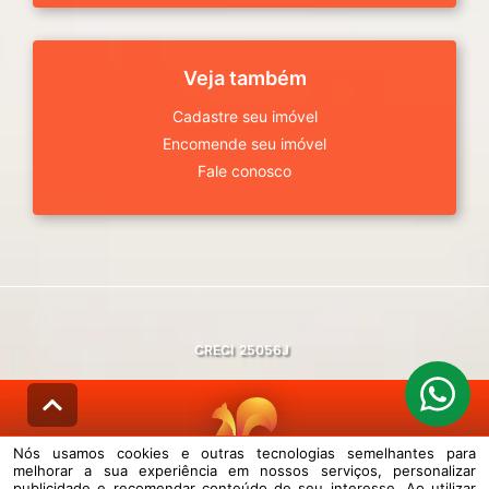
Veja também
Cadastre seu imóvel
Encomende seu imóvel
Fale conosco
CRECI
25056J
Nós usamos cookies e outras tecnologias semelhantes para
melhorar a sua experiência em nossos serviços, personalizar
© DESENVOLVIDO PELA
AGIL.NET
publicidade e recomendar conteúdo de seu interesse. Ao utilizar