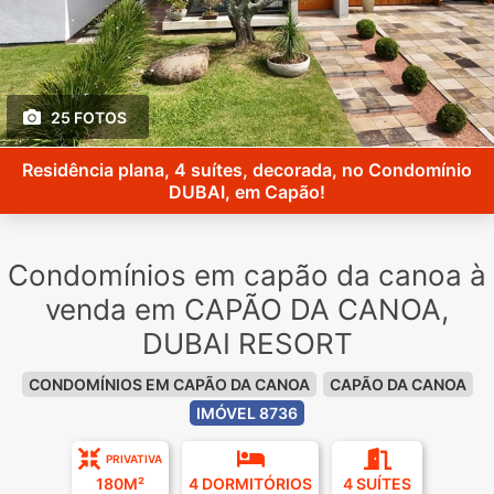
25 FOTOS
Residência plana, 4 suítes, decorada, no Condomínio
DUBAI, em Capão!
Condomínios em capão da canoa à
venda em CAPÃO DA CANOA,
DUBAI RESORT
CONDOMÍNIOS EM CAPÃO DA CANOA
CAPÃO DA CANOA
IMÓVEL 8736
PRIVATIVA
180M²
4 DORMITÓRIOS
4 SUÍTES