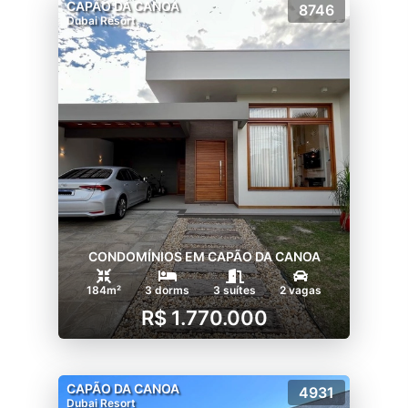
CAPÃO DA CANOA
8746
Dubai Resort
CONDOMÍNIOS EM CAPÃO DA CANOA
184m²
3 dorms
3 suítes
2 vagas
R$ 1.770.000
CAPÃO DA CANOA
4931
Dubai Resort