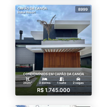
CAPÃO DA CANOA
8999
Dubai Resort
CONDOMÍNIOS EM CAPÃO DA CANOA
242m²
3 dorms
1 suíte
2 vagas
R$ 1.745.000