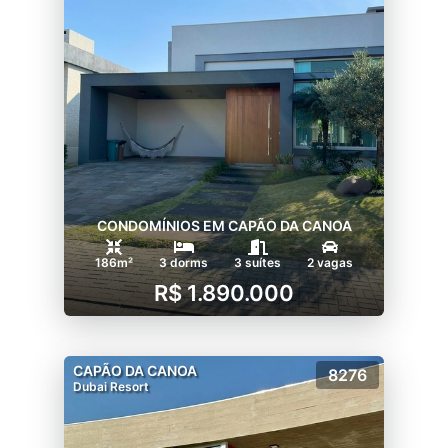
CONDOMÍNIOS EM CAPÃO DA CANOA
186m²
3 dorms
3 suítes
2 vagas
R$ 1.890.000
CAPÃO DA CANOA
8276
Dubai Resort