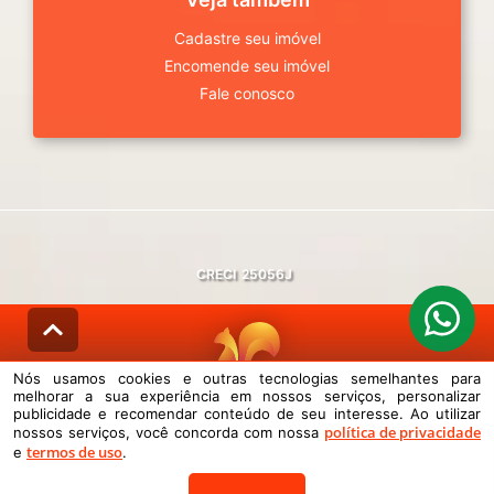
Cadastre seu imóvel
Encomende seu imóvel
Fale conosco
CRECI
25056J
Nós usamos cookies e outras tecnologias semelhantes para
melhorar a sua experiência em nossos serviços, personalizar
© DESENVOLVIDO PELA
AGIL.NET
publicidade e recomendar conteúdo de seu interesse. Ao utilizar
política de privacidade
nossos serviços, você concorda com nossa
Nós usamos cookies e outras tecnologias semelhantes para melhorar a
termos de uso
sua experiência em nossos serviços, personalizar publicidade e
e
.
recomendar conteúdo de seu interesse. Ao utilizar nossos serviços,
você concorda com nossa política de privacidade e termos de uso.