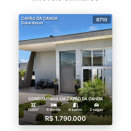
CAPÃO DA CANOA
8710
Dubai Resort
CONDOMÍNIOS EM CAPÃO DA CANOA
195m²
4 dorms
4 suítes
2 vagas
R$ 1.790.000