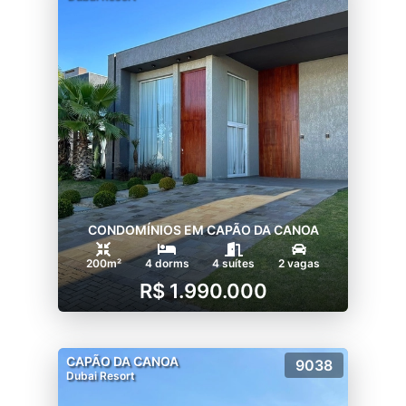
CONDOMÍNIOS EM CAPÃO DA CANOA
200m²
4 dorms
4 suítes
2 vagas
R$ 1.990.000
CAPÃO DA CANOA
9038
Dubai Resort