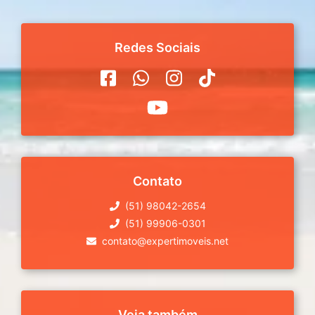
Redes Sociais
Contato
(51) 98042-2654
(51) 99906-0301
contato@expertimoveis.net
Veja também