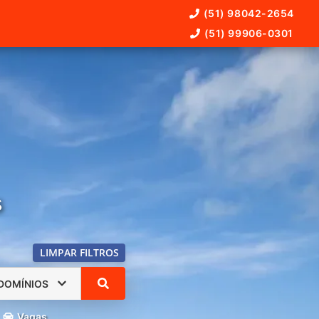
(51) 98042-2654
(51) 99906-0301
s
LIMPAR FILTROS
DOMÍNIOS
Vagas