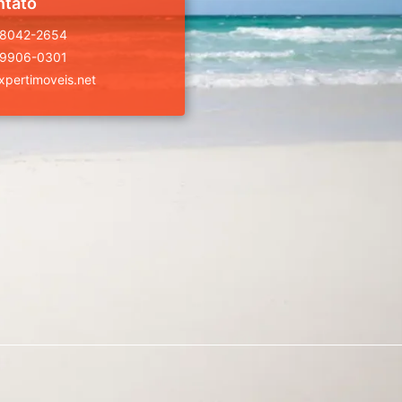
ntato
98042-2654
99906-0301
pertimoveis.net