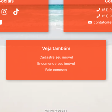
ociais
Co
(51) 
(51) 
contato@ex
Veja também
Cadastre seu imóvel
Encomende seu imóvel
Fale conosco
CRECI
25056J