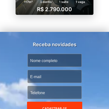
117m²
3 dorms
1 suíte
1 vaga
R$ 2.790.000
Receba novidades
CADASTRAR-SE