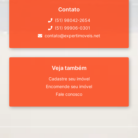
Contato
(51) 98042-2654
(51) 99906-0301
contato@expertimoveis.net
Veja também
Cadastre seu imóvel
Encomende seu imóvel
Fale conosco