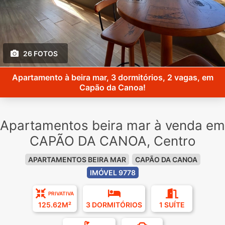
26 FOTOS
Apartamento à beira mar, 3 dormitórios, 2 vagas, em
Capão da Canoa!
Apartamentos beira mar à venda em
CAPÃO DA CANOA, Centro
APARTAMENTOS BEIRA MAR
CAPÃO DA CANOA
IMÓVEL 9778
PRIVATIVA
125.62M²
3 DORMITÓRIOS
1 SUÍTE