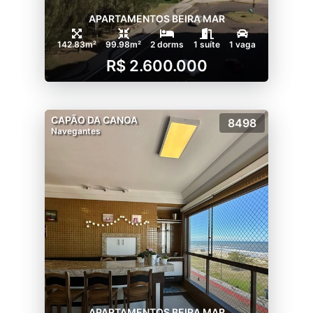
APARTAMENTOS BEIRA MAR
142.83m²
99.98m²
2 dorms
1 suíte
1 vaga
R$ 2.600.000
CAPÃO DA CANOA
8498
Navegantes
APARTAMENTOS BEIRA MAR