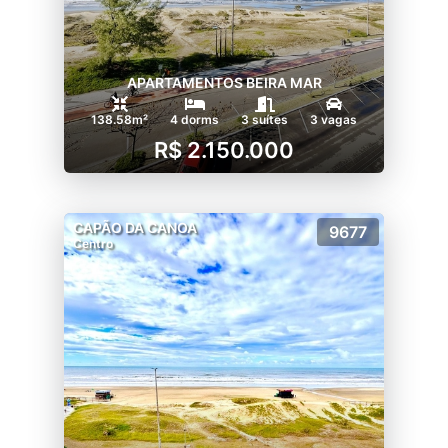
APARTAMENTOS BEIRA MAR
138.58m²
4 dorms
3 suítes
3 vagas
R$ 2.150.000
CAPÃO DA CANOA
9677
Centro