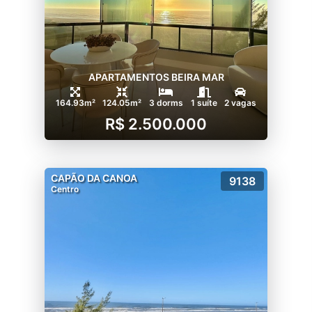
APARTAMENTOS BEIRA MAR
164.93m²
124.05m²
3 dorms
1 suíte
2 vagas
R$ 2.500.000
CAPÃO DA CANOA
9138
Centro