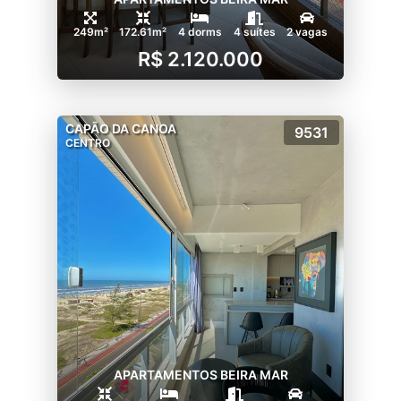
249m²
172.61m²
4 dorms
4 suítes
2 vagas
R$ 2.120.000
CAPÃO DA CANOA
9531
CENTRO
APARTAMENTOS BEIRA MAR