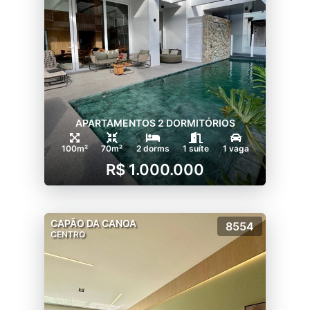
APARTAMENTOS 2 DORMITÓRIOS
100m²
70m²
2 dorms
1 suíte
1 vaga
R$ 1.000.000
CAPÃO DA CANOA
8554
CENTRO