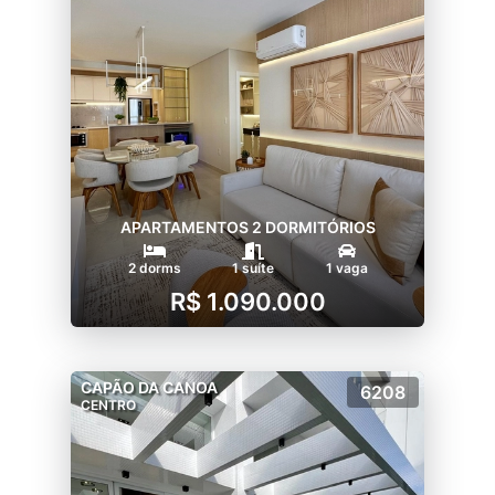
APARTAMENTOS 2 DORMITÓRIOS
2 dorms
1 suíte
1 vaga
R$ 1.090.000
CAPÃO DA CANOA
6208
CENTRO