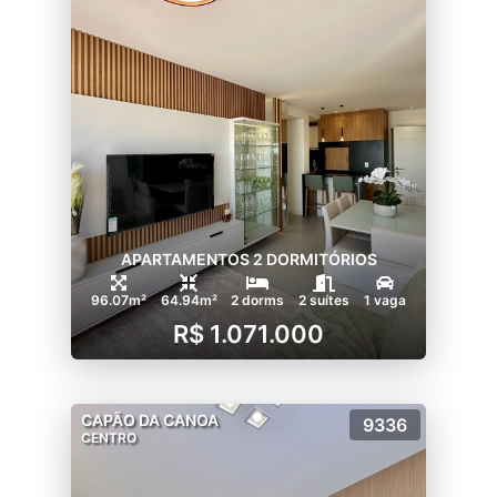
APARTAMENTOS 2 DORMITÓRIOS
96.07m²
64.94m²
2 dorms
2 suítes
1 vaga
R$ 1.071.000
CAPÃO DA CANOA
9336
CENTRO