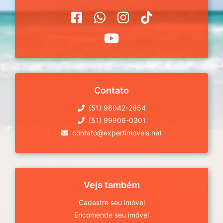
Contato
(51) 98042-2654
(51) 99906-0301
contato@expertimoveis.net
Veja também
Cadastre seu imóvel
Encomende seu imóvel