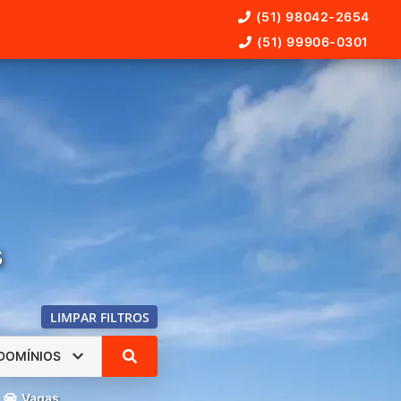
(51) 98042-2654
(51) 99906-0301
s
LIMPAR FILTROS
DOMÍNIOS
Vagas