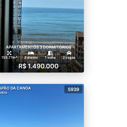
APARTAMENTOS 3 DORMITÓRIOS
155.77m²
3 dorms
1 suíte
2 vagas
R$ 1.490.000
APÃO DA CANOA
5939
ntro