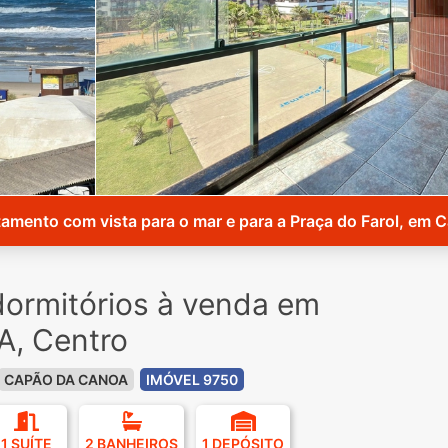
amento com vista para o mar e para a Praça do Farol, em 
ormitórios à venda em
, Centro
CAPÃO DA CANOA
IMÓVEL 9750
1 SUÍTE
2 BANHEIROS
1 DEPÓSITO