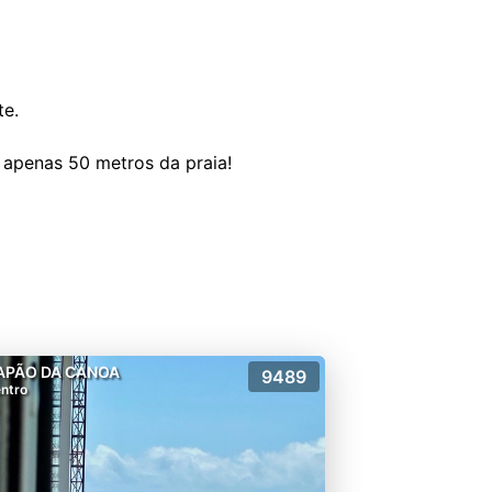
te.
APÃO DA CANOA
9489
ntro