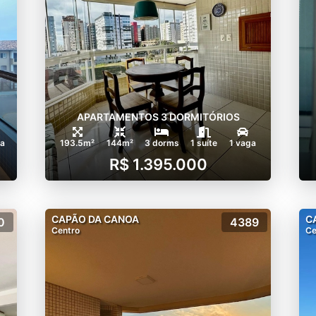
APARTAMENTOS 3 DORMITÓRIOS
ga
193.5m²
144m²
3 dorms
1 suíte
1 vaga
R$ 1.395.000
CAPÃO DA CANOA
C
0
4389
Centro
Ce