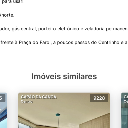
 para usar!
/norte.
ador, gás central, porteiro eletrônico e zeladoria permanen
Imóveis similares
CAPÃO DA CANOA
C
5
9228
Centro
Ce