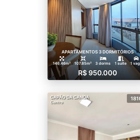
APARTAMENTOS 3 DORMITÓRIOS
146.46m²
107.85m²
3 dorms
1 suíte
1 va
R$ 950.000
CAPÃO DA CANOA
181
Centro