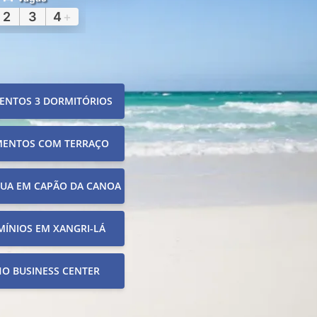
2
3
4
+
ENTOS 3 DORMITÓRIOS
MENTOS COM TERRAÇO
RUA EM CAPÃO DA CANOA
ÍNIOS EM XANGRI-LÁ
O BUSINESS CENTER