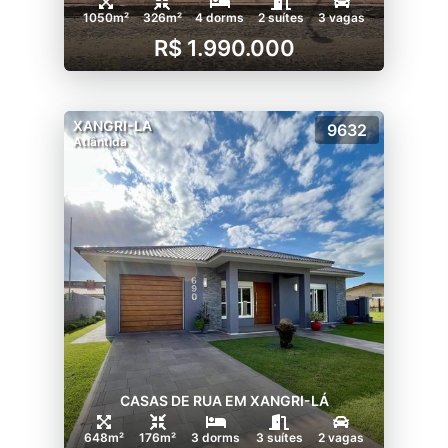
1050m²
326m²
4 dorms
2 suítes
3 vagas
R$ 1.990.000
XANGRI-LA
9632
Atlântida
CASAS DE RUA EM XANGRI-LÁ
648m²
176m²
3 dorms
3 suítes
2 vagas