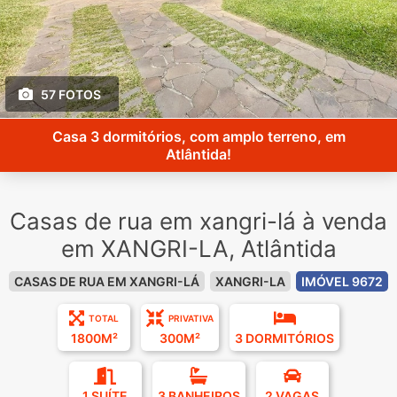
57 FOTOS
Casa 3 dormitórios, com amplo terreno, em
Atlântida!
Casas de rua em xangri-lá à venda
em XANGRI-LA, Atlântida
CASAS DE RUA EM XANGRI-LÁ
XANGRI-LA
IMÓVEL 9672
TOTAL
PRIVATIVA
1800M²
300M²
3 DORMITÓRIOS
1 SUÍTE
3 BANHEIROS
2 VAGAS