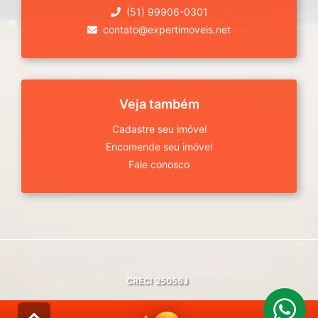
(51) 99906-0301
contato@expertimoveis.net
Veja também
Cadastre seu imóvel
Encomende seu imóvel
Fale conosco
CRECI
25056J