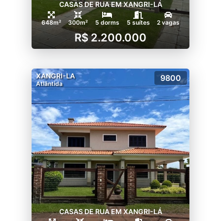
CASAS DE RUA EM XANGRI-LÁ
648m²
300m²
5 dorms
5 suítes
2 vagas
R$ 2.200.000
XANGRI-LA
9800
Atlântida
CASAS DE RUA EM XANGRI-LÁ