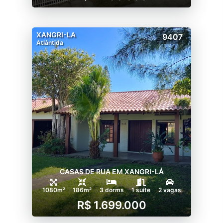
XANGRI-LA
9407
Atlântida
CASAS DE RUA EM XANGRI-LÁ
1080m²
186m²
3 dorms
1 suíte
2 vagas
R$ 1.699.000