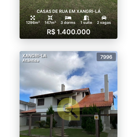
CASAS DE RUA EM XANGRI-LÁ
1296m²
147m²
3 dorms
1 suíte
2 vagas
R$ 1.400.000
XANGRI-LA
7996
Atlântida