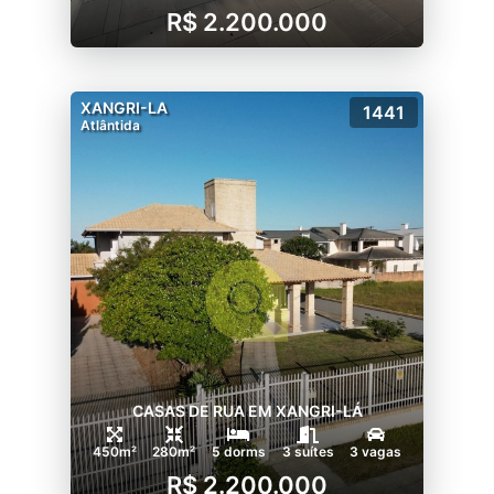
R$ 2.200.000
XANGRI-LA
1441
Atlântida
CASAS DE RUA EM XANGRI-LÁ
450m²
280m²
5 dorms
3 suítes
3 vagas
R$ 2.200.000