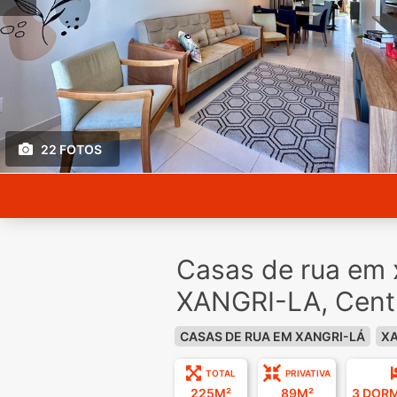
22 FOTOS
Casas de rua em 
XANGRI-LA, Cent
CASAS DE RUA EM XANGRI-LÁ
XA
TOTAL
PRIVATIVA
225M²
89M²
3 DOR