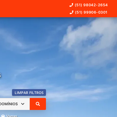
(51) 98042-2654
(51) 99906-0301
s
LIMPAR FILTROS
DOMÍNIOS
Vagas