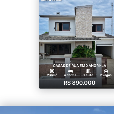
CASAS DE RUA EM XANGRI-LÁ
236m²
4 dorms
1 suíte
2 vagas
R$ 890.000