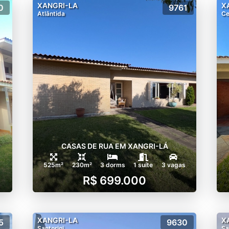
XANGRI-LA
X
0
9761
Atlântida
Ce
CASAS DE RUA EM XANGRI-LÁ
525m²
230m²
3 dorms
1 suíte
3 vagas
R$ 699.000
XANGRI-LA
X
5
9630
Santorini
Sa