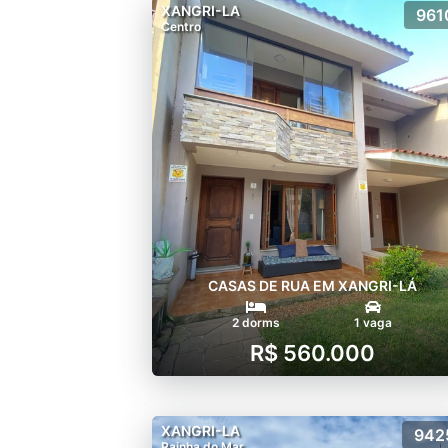
XANGRI-LA
961
Centro
CASAS DE RUA EM XANGRI-LÁ
2 dorms
1 vaga
R$ 560.000
XANGRI-LA
942
Rainha do Mar