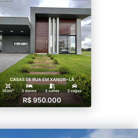
CASAS DE RUA EM XANGRI-LÁ
162m²
3 dorms
3 suítes
2 vagas
R$ 950.000