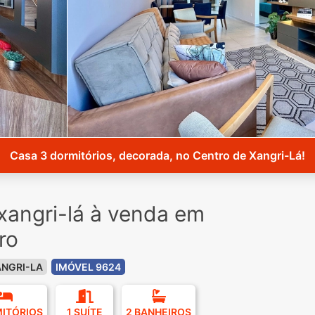
Casa 3 dormitórios, decorada, no Centro de Xangri-Lá!
xangri-lá à venda em
ro
NGRI-LA
IMÓVEL 9624
MITÓRIOS
1 SUÍTE
2 BANHEIROS