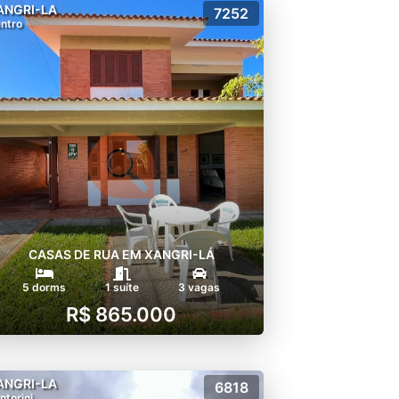
ANGRI-LA
7252
ntro
CASAS DE RUA EM XANGRI-LÁ
5 dorms
1 suíte
3 vagas
R$ 865.000
ANGRI-LA
6818
ntorini