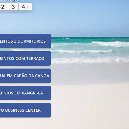
2
3
4
+
ENTOS 3 DORMITÓRIOS
MENTOS COM TERRAÇO
RUA EM CAPÃO DA CANOA
ÍNIOS EM XANGRI-LÁ
O BUSINESS CENTER