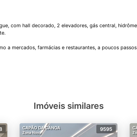
gue, com hall decorado, 2 elevadores, gás central, hidrômet
te.
o a mercados, farmácias e restaurantes, a poucos passos 
Imóveis similares
CAPÃO DA CANOA
C
8
9595
Zona Nova
Zo