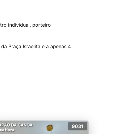
ro individual, porteiro
da Praça Israelita e a apenas 4
APÃO DA CANOA
9031
na Nova