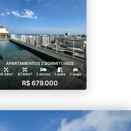
APARTAMENTOS 2 DORMITÓRIOS
95.58m²
67.66m²
2 dorms
1 suíte
1 vaga
R$ 679.000