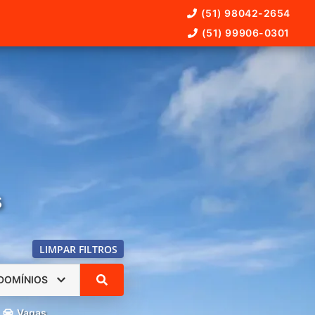
(51) 98042-2654
(51) 99906-0301
s
LIMPAR FILTROS
DOMÍNIOS
Vagas