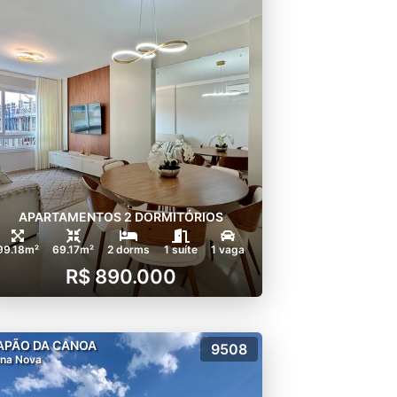
APARTAMENTOS 2 DORMITÓRIOS
99.18m²
69.17m²
2 dorms
1 suíte
1 vaga
R$ 890.000
APÃO DA CANOA
9508
na Nova