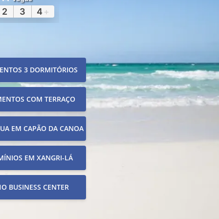
2
3
4
+
ENTOS 3 DORMITÓRIOS
MENTOS COM TERRAÇO
RUA EM CAPÃO DA CANOA
ÍNIOS EM XANGRI-LÁ
O BUSINESS CENTER