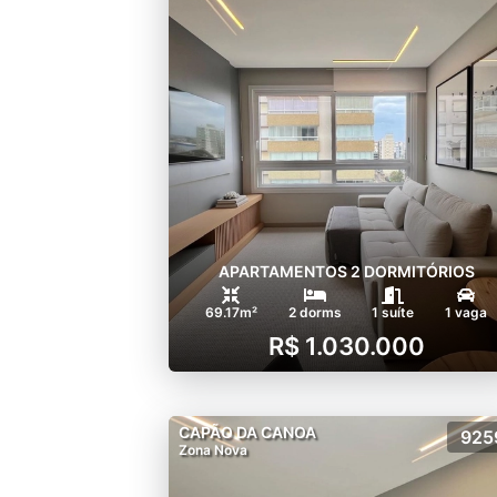
APARTAMENTOS 2 DORMITÓRIOS
69.17m²
2 dorms
1 suíte
1 vaga
R$ 1.030.000
CAPÃO DA CANOA
925
Zona Nova