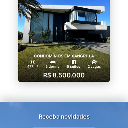
CONDOMÍNIOS EM XANGRI-LÁ
477m²
5 dorms
5 suítes
2 vagas
R$ 8.500.000
Receba novidades