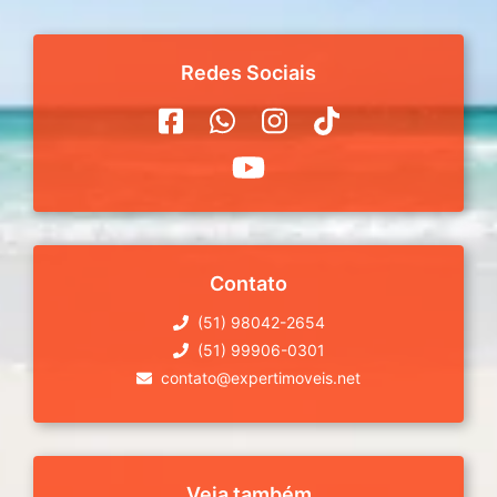
Redes Sociais
Contato
(51) 98042-2654
(51) 99906-0301
contato@expertimoveis.net
Veja também