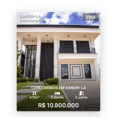
XANGRI-LA
5914
Sense Xangri-Lá
CONDOMÍNIOS EM XANGRI-LÁ
472m²
5 dorms
5 suítes
R$ 10.800.000