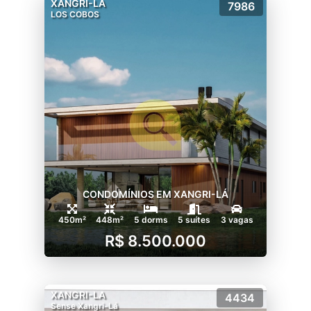
XANGRI-LA
7986
LOS COBOS
CONDOMÍNIOS EM XANGRI-LÁ
450m²
448m²
5 dorms
5 suítes
3 vagas
R$ 8.500.000
XANGRI-LA
4434
Sense Xangri-Lá