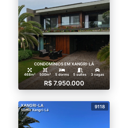
CONDOMÍNIOS EM XANGRI-LÁ
468m²
500m²
5 dorms
5 suítes
3 vagas
R$ 7.950.000
XANGRI-LA
9118
Sense Xangri-Lá