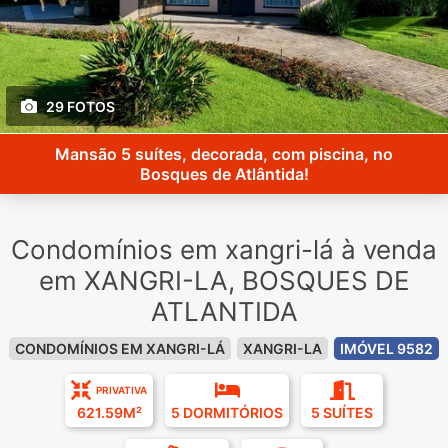
29 FOTOS
Mansão 5 suítes, decorada, com piscina, no
Bosques de Atlântida!
Condomínios em xangri-lá à venda
em XANGRI-LA, BOSQUES DE
ATLANTIDA
CONDOMÍNIOS EM XANGRI-LÁ
XANGRI-LA
IMÓVEL 9582
PRIVATIVA
621.59M²
5 DORMITÓRIOS
5 SUÍTES