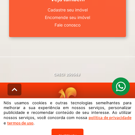
Cadastre seu imóvel
Encomende seu imóvel
Fale conosco
CRECI
25056J
Nós usamos cookies e outras tecnologias semelhantes para
melhorar a sua experiência em nossos serviços, personalizar
© DESENVOLVIDO PELA
AGIL.NET
publicidade e recomendar conteúdo de seu interesse. Ao utilizar
política de privacidade
nossos serviços, você concorda com nossa
Nós usamos cookies e outras tecnologias semelhantes para melhorar a
termos de uso
sua experiência em nossos serviços, personalizar publicidade e
e
.
recomendar conteúdo de seu interesse. Ao utilizar nossos serviços,
você concorda com nossa política de privacidade e termos de uso.