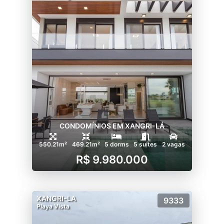
CONDOMÍNIOS EM XANGRI-LÁ
550.21m²
469.21m²
5 dorms
5 suítes
2 vagas
R$ 9.980.000
XANGRI-LA
9333
Playa Vista