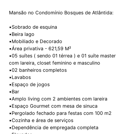
Mansão no Condomínio Bosques de Atlântida:
▪️Sobrado de esquina
▪️Beira lago
▪️Mobiliado e Decorado
▪️Área privativa - 621,59 M²
▪️05 suítes ( sendo 01 térrea ) e 01 suíte master
com lareira, closet feminino e masculino
▪️02 banheiros completos
▪️Lavabos
▪️Espaço de jogos
▪️Bar
▪️Amplo living com 2 ambientes com lareira
▪️Espaço Gourmet com mesa de sinuca
▪️Pergolado fechado para festas com 100 m2
▪️Cozinha e área de serviços
▪️Dependência de empregada completa