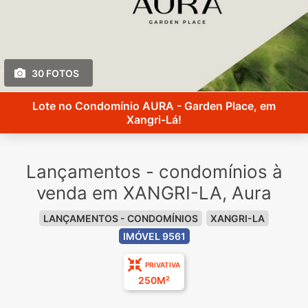
30 FOTOS
Lote no Condomínio AURA - Garden Place, em
Xangri-Lá!
Lançamentos - condomínios à
venda em XANGRI-LA, Aura
LANÇAMENTOS - CONDOMÍNIOS
XANGRI-LA
IMÓVEL 9561
PRIVATIVA
250M²