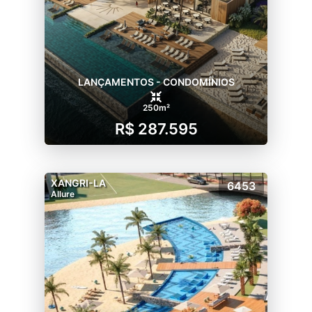
LANÇAMENTOS - CONDOMÍNIOS
250m²
R$ 287.595
XANGRI-LA
6453
Allure