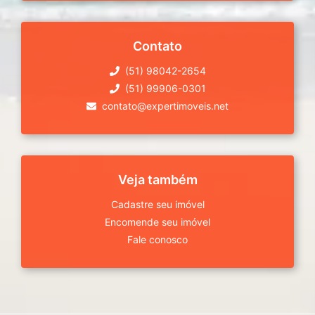
Contato
(51) 98042-2654
(51) 99906-0301
contato@expertimoveis.net
Veja também
Cadastre seu imóvel
Encomende seu imóvel
Fale conosco