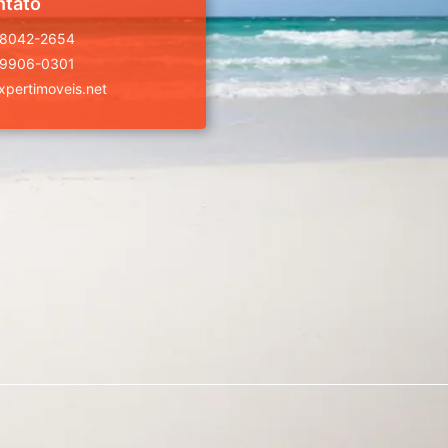
ntato
98042-2654
99906-0301
pertimoveis.net