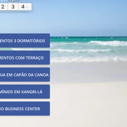
2
3
4
+
ENTOS 3 DORMITÓRIOS
MENTOS COM TERRAÇO
RUA EM CAPÃO DA CANOA
ÍNIOS EM XANGRI-LÁ
O BUSINESS CENTER