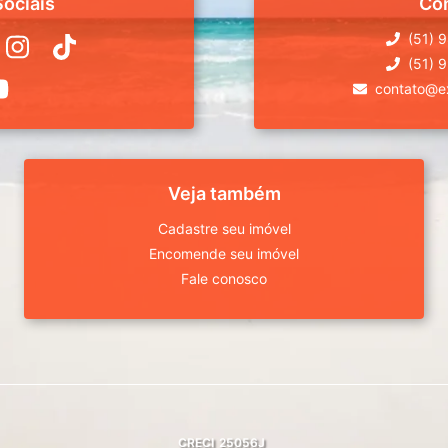
ociais
Co
(51) 
(51) 
contato@ex
Veja também
Cadastre seu imóvel
Encomende seu imóvel
Fale conosco
CRECI
25056J