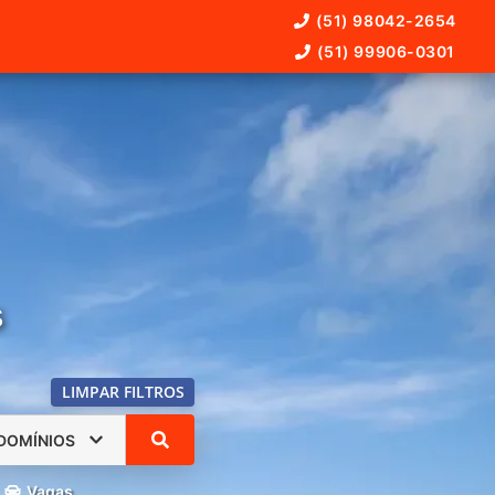
(51) 98042-2654
(51) 99906-0301
s
LIMPAR FILTROS
DOMÍNIOS
Vagas