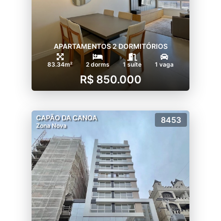
APARTAMENTOS 2 DORMITÓRIOS
83.34m²
2 dorms
1 suíte
1 vaga
R$ 850.000
CAPÃO DA CANOA
8453
Zona Nova