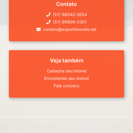
Contato
(51) 98042-2654
(51) 99906-0301
contato@expertimoveis.net
Veja também
Cadastre seu imóvel
Encomende seu imóvel
Fale conosco