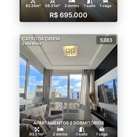
82.24m²
58.31m²
2 dorms
1 suíte
1 vaga
R$ 695.000
CAPÃO DA CANOA
5383
Zona Nova
APARTAMENTOS 2 DORMITÓRIOS
93.51m²
2 dorms
1 suíte
1 vaga