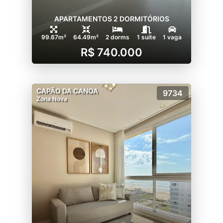
APARTAMENTOS 2 DORMITÓRIOS
99.67m²
64.49m²
2 dorms
1 suíte
1 vaga
R$ 740.000
CAPÃO DA CANOA
9734
Zona Nova