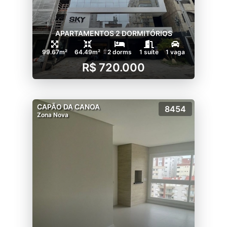
APARTAMENTOS 2 DORMITÓRIOS
99.67m²
64.49m²
2 dorms
1 suíte
1 vaga
R$ 720.000
CAPÃO DA CANOA
8454
Zona Nova