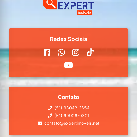
Redes Sociais
Contato
(51) 98042-2654
(51) 99906-0301
contato@expertimoveis.net