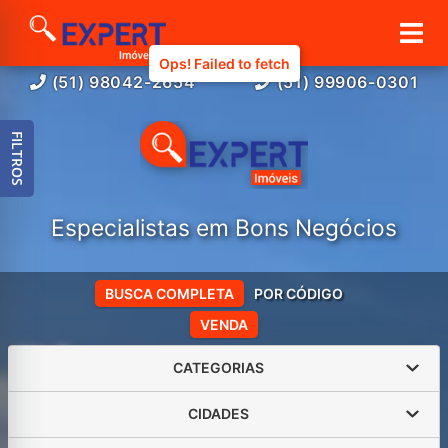
(51) 98042-2654
(51) 99906-0301
FILTROS
Especialistas em Bons Negócios
BUSCA COMPLETA
POR CÓDIGO
VENDA
CATEGORIAS
CIDADES