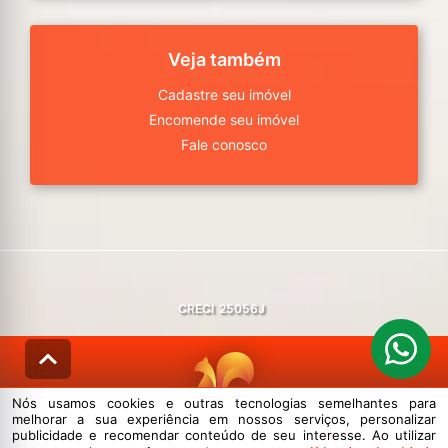
Veja também
Cadastre seu imóvel
Encomende seu imóvel
Fale conosco
CRECI
25056J
Nós usamos cookies e outras tecnologias semelhantes para
melhorar a sua experiência em nossos serviços, personalizar
© DESENVOLVIDO PELA
AGIL.NET
publicidade e recomendar conteúdo de seu interesse. Ao utilizar