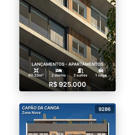
LANÇAMENTOS - APARTAMENTOS
60.33m²
2 dorms
2 suítes
1 vaga
R$ 925.000
CAPÃO DA CANOA
9286
Zona Nova