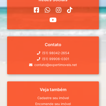
Contato
(51) 98042-2654
(51) 99906-0301
contato@expertimoveis.net
Veja também
Cadastre seu imóvel
Encomende seu imóvel