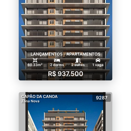
LANÇAMENTOS - APARTAMENTOS
60.33m²
2 dorms
2 suítes
1 vaga
R$ 937.500
CAPÃO DA CANOA
9287
Zona Nova