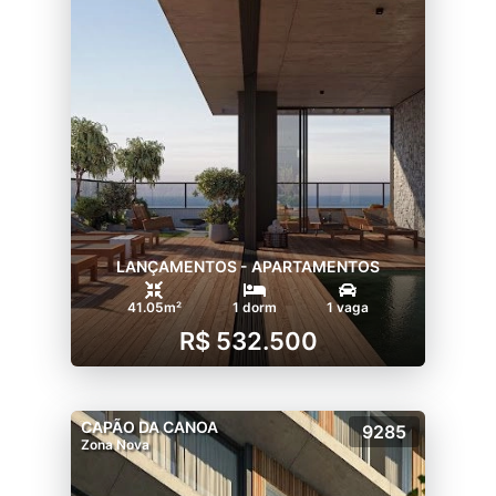
LANÇAMENTOS - APARTAMENTOS
41.05m²
1 dorm
1 vaga
R$ 532.500
CAPÃO DA CANOA
9285
Zona Nova