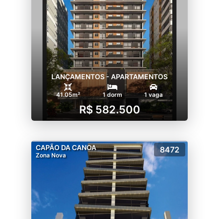
LANÇAMENTOS - APARTAMENTOS
41.05m²
1 dorm
1 vaga
R$ 582.500
CAPÃO DA CANOA
8472
Zona Nova