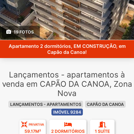
19 FOTOS
Apartamento 2 dormitórios, EM CONSTRUÇÃO, em
Capão da Canoa!
Lançamentos - apartamentos à
venda em CAPÃO DA CANOA, Zona
Nova
LANÇAMENTOS - APARTAMENTOS
CAPÃO DA CANOA
IMÓVEL 9284
PRIVATIVA
59.17M²
2 DORMITÓRIOS
1 SUÍTE