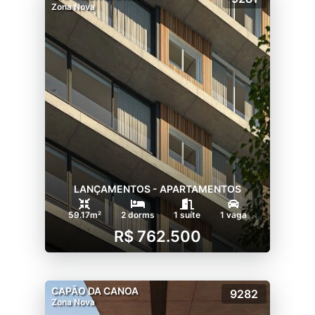
Zona Nova
LANÇAMENTOS - APARTAMENTOS
59.17m²
2 dorms
1 suíte
1 vaga
R$ 762.500
CAPÃO DA CANOA
9282
Zona Nova