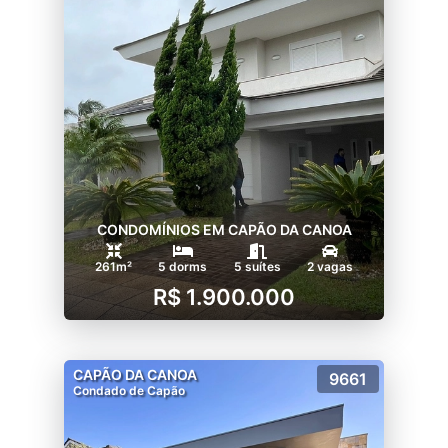
CONDOMÍNIOS EM CAPÃO DA CANOA
261m²
5 dorms
5 suítes
2 vagas
R$ 1.900.000
CAPÃO DA CANOA
9661
Condado de Capão