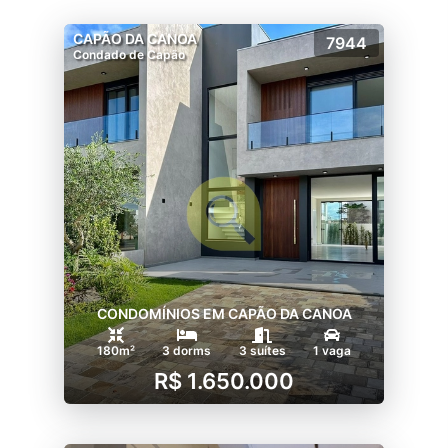
CAPÃO DA CANOA
7944
Condado de Capão
CONDOMÍNIOS EM CAPÃO DA CANOA
180m²
3 dorms
3 suítes
1 vaga
R$ 1.650.000