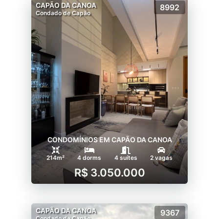
CAPÃO DA CANOA
8992
Condado de Capão
CONDOMÍNIOS EM CAPÃO DA CANOA
214m²
4 dorms
4 suítes
2 vagas
R$ 3.050.000
CAPÃO DA CANOA
9367
Condado de Capão