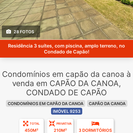
28 FOTOS
Residência 3 suítes, com piscina, amplo terreno, no
Condado de Capão!
Condomínios em capão da canoa à
venda em CAPÃO DA CANOA,
CONDADO DE CAPÃO
CONDOMÍNIOS EM CAPÃO DA CANOA
CAPÃO DA CANOA
IMÓVEL 9253
TOTAL
PRIVATIVA
450M²
210M²
3 DORMITÓRIOS