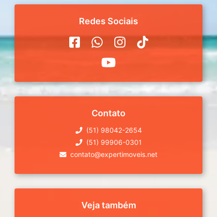
Redes Sociais
Contato
(51) 98042-2654
(51) 99906-0301
contato@expertimoveis.net
Veja também