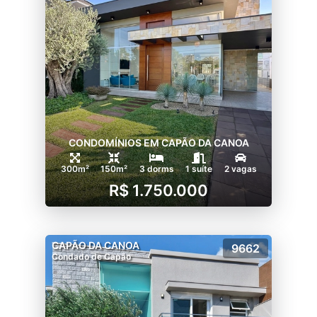
CONDOMÍNIOS EM CAPÃO DA CANOA
300m²
150m²
3 dorms
1 suíte
2 vagas
R$ 1.750.000
CAPÃO DA CANOA
9662
Condado de Capão