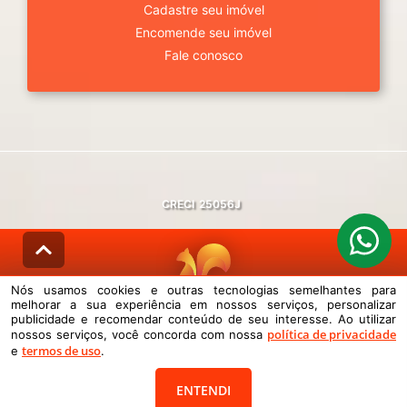
Cadastre seu imóvel
Encomende seu imóvel
Fale conosco
CRECI
25056J
Nós usamos cookies e outras tecnologias semelhantes para
melhorar a sua experiência em nossos serviços, personalizar
© DESENVOLVIDO PELA
AGIL.NET
publicidade e recomendar conteúdo de seu interesse. Ao utilizar
política de privacidade
nossos serviços, você concorda com nossa
Nós usamos cookies e outras tecnologias semelhantes para melhorar a
termos de uso
sua experiência em nossos serviços, personalizar publicidade e
e
.
recomendar conteúdo de seu interesse. Ao utilizar nossos serviços,
você concorda com nossa política de privacidade e termos de uso.
ENTENDI
Política de Privacidade
Termos de uso