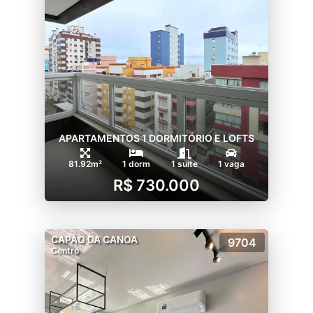
APARTAMENTOS 1 DORMITÓRIO E LOFTS
81.92m²
1 dorm
1 suíte
1 vaga
R$ 730.000
CAPÃO DA CANOA
9704
Centro