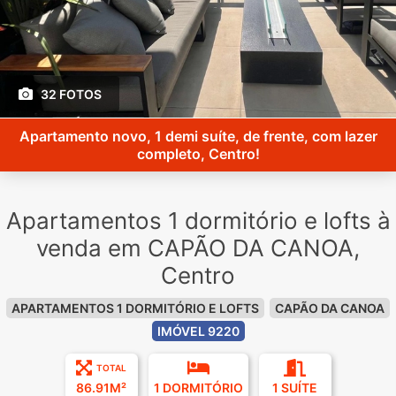
32 FOTOS
Apartamento novo, 1 demi suíte, de frente, com lazer
completo, Centro!
Apartamentos 1 dormitório e lofts à
venda em CAPÃO DA CANOA,
Centro
APARTAMENTOS 1 DORMITÓRIO E LOFTS
CAPÃO DA CANOA
IMÓVEL 9220
TOTAL
86.91M²
1 DORMITÓRIO
1 SUÍTE