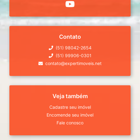
Contato
(51) 98042-2654
(51) 99906-0301
contato@expertimoveis.net
Veja também
Cadastre seu imóvel
Encomende seu imóvel
Fale conosco