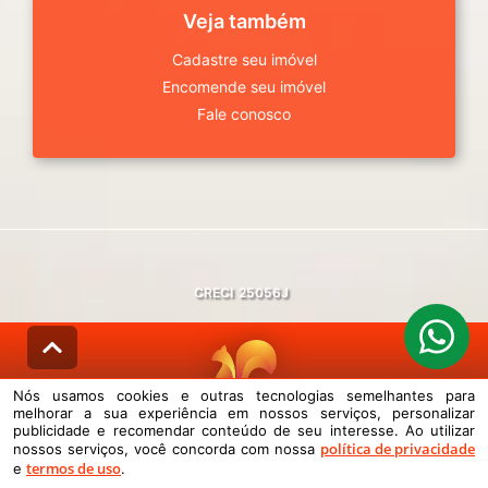
Veja também
Cadastre seu imóvel
Encomende seu imóvel
Fale conosco
CRECI
25056J
Nós usamos cookies e outras tecnologias semelhantes para
melhorar a sua experiência em nossos serviços, personalizar
© DESENVOLVIDO PELA
AGIL.NET
publicidade e recomendar conteúdo de seu interesse. Ao utilizar
política de privacidade
nossos serviços, você concorda com nossa
Nós usamos cookies e outras tecnologias semelhantes para melhorar a
termos de uso
sua experiência em nossos serviços, personalizar publicidade e
e
.
recomendar conteúdo de seu interesse. Ao utilizar nossos serviços,