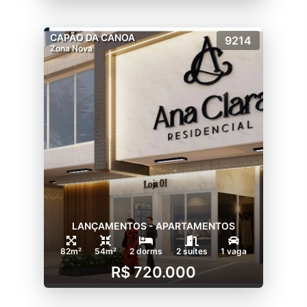
CAPÃO DA CANOA
9214
Zona Nova
LANÇAMENTOS - APARTAMENTOS
82m²
54m²
2 dorms
2 suítes
1 vaga
R$ 720.000