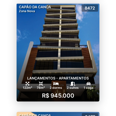
CAPÃO DA CANOA
8472
Zona Nova
LANÇAMENTOS - APARTAMENTOS
122m²
78m²
2 dorms
2 suítes
1 vaga
R$ 945.000
CAPÃO DA CANOA