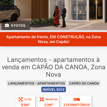
9 FOTOS
Apartamento de frente, EM CONSTRUÇÃO, na Zona
Nova, em Capão!
Lançamentos - apartamentos à
venda em CAPÃO DA CANOA, Zona
Nova
LANÇAMENTOS - APARTAMENTOS
CAPÃO DA CANOA
IMÓVEL 9212
TOTAL
PRIVATIVA
83M²
53M²
2 DORMITÓRIOS