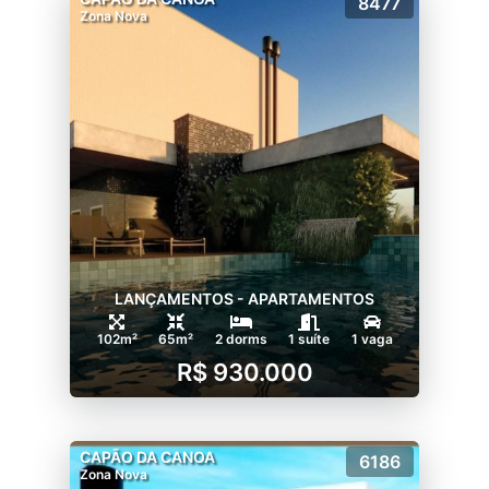
8477
Zona Nova
LANÇAMENTOS - APARTAMENTOS
102m²
65m²
2 dorms
1 suíte
1 vaga
R$ 930.000
CAPÃO DA CANOA
6186
Zona Nova