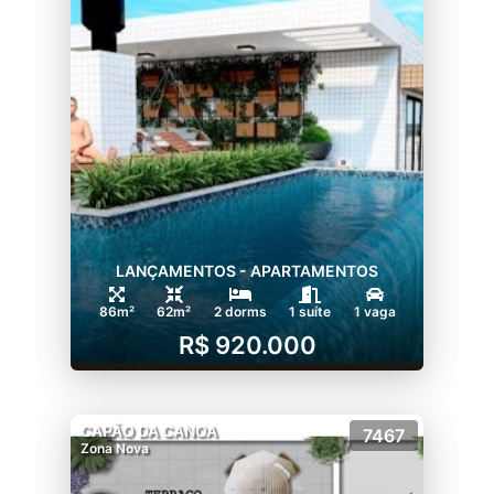
LANÇAMENTOS - APARTAMENTOS
86m²
62m²
2 dorms
1 suíte
1 vaga
R$ 920.000
CAPÃO DA CANOA
7467
Zona Nova