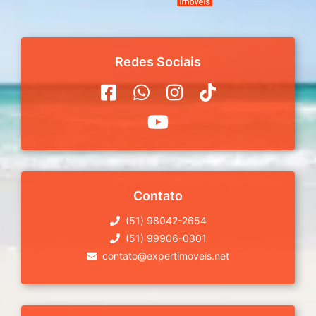
Redes Sociais
Contato
(51) 98042-2654
(51) 99906-0301
contato@expertimoveis.net