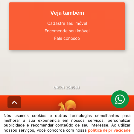
Veja também
Cadastre seu imóvel
Encomende seu imóvel
Fale conosco
CRECI
25056J
Nós usamos cookies e outras tecnologias semelhantes para
melhorar a sua experiência em nossos serviços, personalizar
© DESENVOLVIDO PELA
AGIL.NET
publicidade e recomendar conteúdo de seu interesse. Ao utilizar
política de privacidade
nossos serviços, você concorda com nossa
Nós usamos cookies e outras tecnologias semelhantes para melhorar a