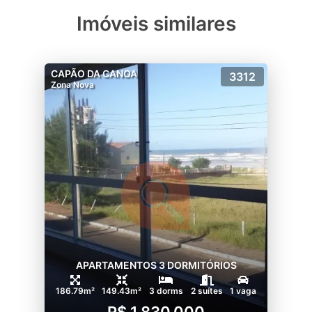
Imóveis similares
CAPÃO DA CANOA
3312
Zona Nova
APARTAMENTOS 3 DORMITÓRIOS
186.79m²
149.43m²
3 dorms
2 suítes
1 vaga
R$ 1.830.000