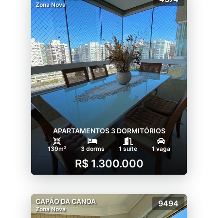
Zona Nova
APARTAMENTOS 3 DORMITÓRIOS
139m²
3 dorms
1 suíte
1 vaga
R$ 1.300.000
CAPÃO DA CANOA
9494
Zona Nova