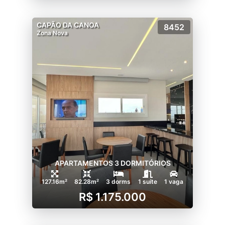
CAPÃO DA CANOA
8452
Zona Nova
APARTAMENTOS 3 DORMITÓRIOS
127.16m²
82.28m²
3 dorms
1 suíte
1 vaga
R$ 1.175.000