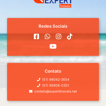
Redes Sociais
Contato
(51) 98042-2654
(51) 99906-0301
contato@expertimoveis.net