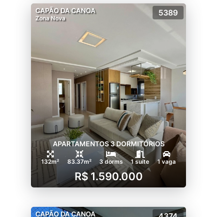
CAPÃO DA CANOA
5389
Zona Nova
APARTAMENTOS 3 DORMITÓRIOS
132m²
83.37m²
3 dorms
1 suíte
1 vaga
R$ 1.590.000
CAPÃO DA CANOA
4374