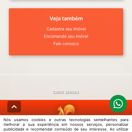
Veja também
Cadastre seu imóvel
Encomende seu imóvel
Fale conosco
CRECI
25056J
Nós usamos cookies e outras tecnologias semelhantes para
melhorar a sua experiência em nossos serviços, personalizar
© DESENVOLVIDO PELA
AGIL.NET
publicidade e recomendar conteúdo de seu interesse. Ao utilizar