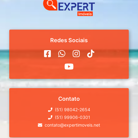
Redes Sociais
Contato
(51) 98042-2654
(51) 99906-0301
contato@expertimoveis.net