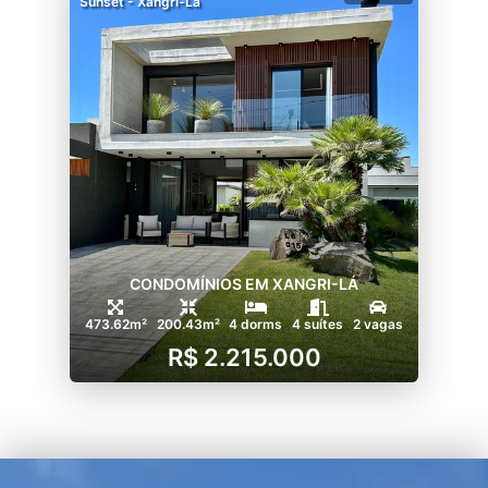
Sunset - Xangri-Lá
CONDOMÍNIOS EM XANGRI-LÁ
473.62m²
200.43m²
4 dorms
4 suítes
2 vagas
R$ 2.215.000