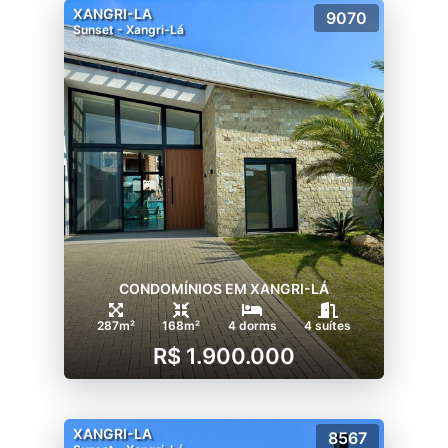
XANGRI-LA
9070
Sunset - Xangri-Lá
CONDOMÍNIOS EM XANGRI-LÁ
287m²
168m²
4 dorms
4 suítes
R$ 1.900.000
XANGRI-LA
8567