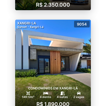
R$ 2.350.000
XANGRI-LA
9054
Sunset - Xangri-Lá
CONDOMÍNIOS EM XANGRI-LÁ
149.12m²
4 dorms
4 suítes
2 vagas
R$ 1.890.000