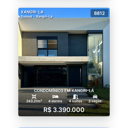
XANGRI-LA
8812
Sunset - Xangri-Lá
CONDOMÍNIOS EM XANGRI-LÁ
243.21m²
4 dorms
4 suítes
2 vagas
R$ 3.390.000