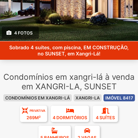
4 FOTOS
Sobrado 4 suítes, com piscina, EM CONSTRUÇÃO,
no SUNSET, em Xangri-Lá!
Condomínios em xangri-lá à venda
em XANGRI-LA, SUNSET
CONDOMÍNIOS EM XANGRI-LÁ
XANGRI-LA
IMÓVEL 8417
PRIVATIVA
269M²
4 DORMITÓRIOS
4 SUÍTES
5 BANHEIROS
2 VAGAS