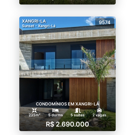
XANGRI-LA
9574
Sunset - Xangri-Lá
CONDOMÍNIOS EM XANGRI-LÁ
235m²
5 dorms
5 suítes
2 vagas
R$ 2.690.000