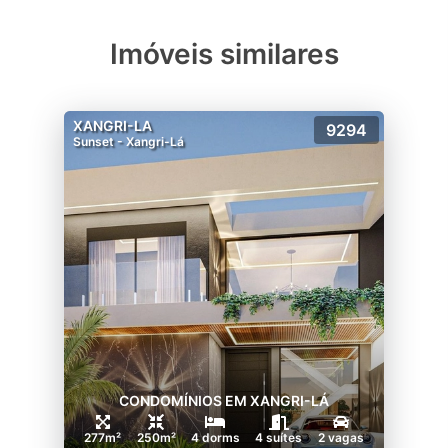
Imóveis similares
XANGRI-LA
9294
Sunset - Xangri-Lá
CONDOMÍNIOS EM XANGRI-LÁ
277m²
250m²
4 dorms
4 suítes
2 vagas