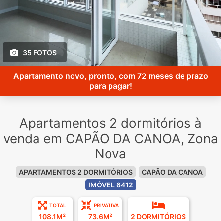
35 FOTOS
Apartamento novo, pronto, com 72 meses de prazo
para pagar!
Apartamentos 2 dormitórios à
venda em CAPÃO DA CANOA, Zona
Nova
APARTAMENTOS 2 DORMITÓRIOS
CAPÃO DA CANOA
IMÓVEL 8412
TOTAL
PRIVATIVA
108.1M²
73.6M²
2 DORMITÓRIOS