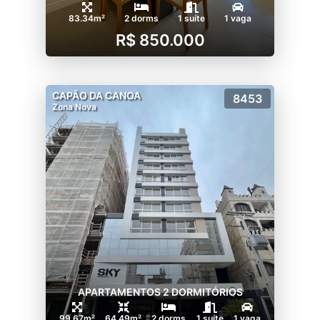
83.34m²
2 dorms
1 suíte
1 vaga
R$ 850.000
CAPÃO DA CANOA
8453
Zona Nova
APARTAMENTOS 2 DORMITÓRIOS
99.67m²
64.49m²
2 dorms
1 suíte
1 vaga