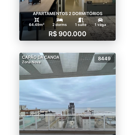
APARTAMENTOS 2 DORMITÓRIOS
64.49m²
2 dorms
1 suíte
1 vaga
R$ 900.000
CAPÃO DA CANOA
8449
Zona Nova