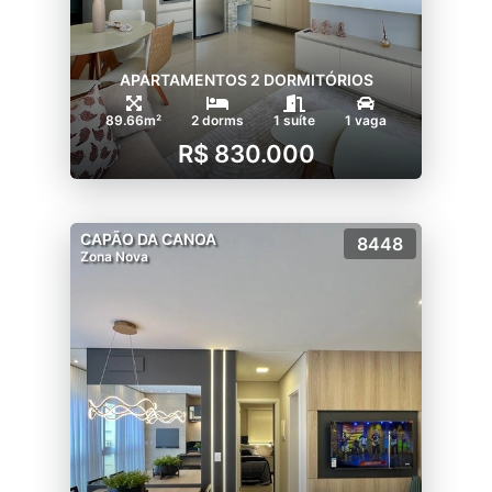
APARTAMENTOS 2 DORMITÓRIOS
89.66m²
2 dorms
1 suíte
1 vaga
R$ 830.000
CAPÃO DA CANOA
8448
Zona Nova