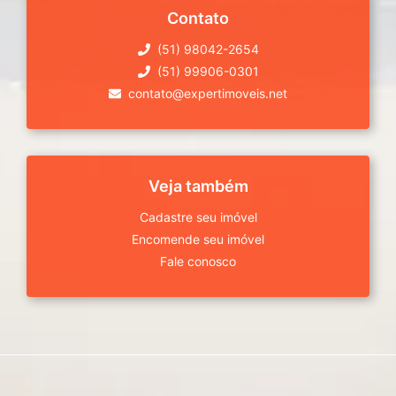
Contato
(51) 98042-2654
(51) 99906-0301
contato@expertimoveis.net
Veja também
Cadastre seu imóvel
Encomende seu imóvel
Fale conosco