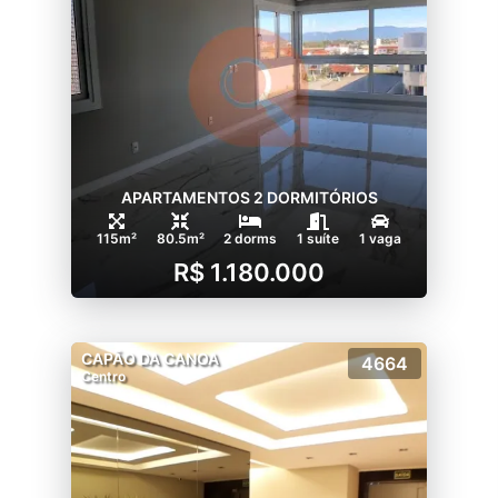
APARTAMENTOS 2 DORMITÓRIOS
115m²
80.5m²
2 dorms
1 suíte
1 vaga
R$ 1.180.000
CAPÃO DA CANOA
4664
Centro