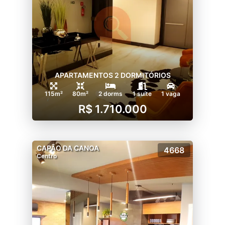
APARTAMENTOS 2 DORMITÓRIOS
115m²
80m²
2 dorms
1 suíte
1 vaga
R$ 1.710.000
CAPÃO DA CANOA
4668
Centro