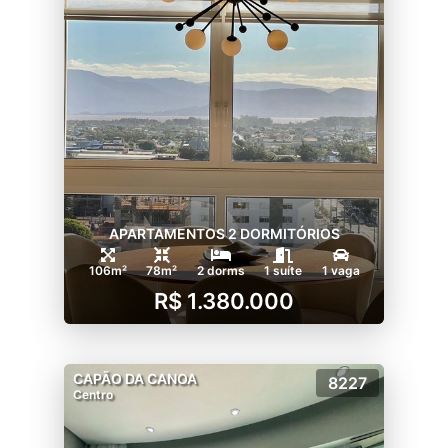
APARTAMENTOS 2 DORMITÓRIOS
106m²
78m²
2 dorms
1 suíte
1 vaga
R$ 1.380.000
CAPÃO DA CANOA
8227
Centro