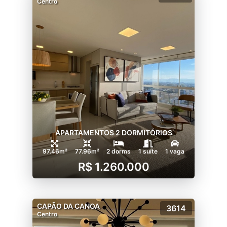
Centro
APARTAMENTOS 2 DORMITÓRIOS
97.46m²
77.96m²
2 dorms
1 suíte
1 vaga
R$ 1.260.000
CAPÃO DA CANOA
3614
Centro