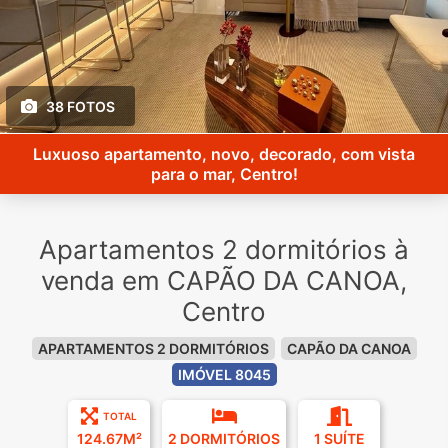
38 FOTOS
Luxuoso apartamento, novo, decorado, com vista
para o mar, Centro!
Apartamentos 2 dormitórios à
venda em CAPÃO DA CANOA,
Centro
APARTAMENTOS 2 DORMITÓRIOS
CAPÃO DA CANOA
IMÓVEL 8045
TOTAL
124.67M²
2 DORMITÓRIOS
1 SUÍTE