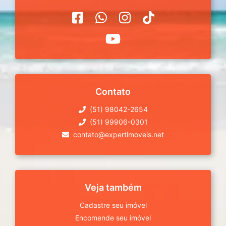
Contato
(51) 98042-2654
(51) 99906-0301
contato@expertimoveis.net
Veja também
Cadastre seu imóvel
Encomende seu imóvel