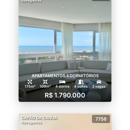
Navegantes
APARTAMENTOS 4 DORMITÓRIOS
175m²
109m²
4 dorms
4 suítes
2 vagas
R$ 1.790.000
CAPÃO DA CANOA
7756
Navegantes