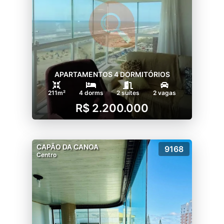
APARTAMENTOS 4 DORMITÓRIOS
211m²
4 dorms
2 suítes
2 vagas
R$ 2.200.000
CAPÃO DA CANOA
9168
Centro