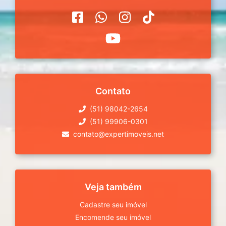
Contato
(51) 98042-2654
(51) 99906-0301
contato@expertimoveis.net
Veja também
Cadastre seu imóvel
Encomende seu imóvel