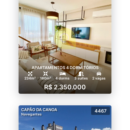
APARTAMENTOS 4 DORMITÓRIOS
234m²
160m²
4 dorms
3 suítes
2 vagas
R$ 2.350.000
CAPÃO DA CANOA
4467
Navegantes