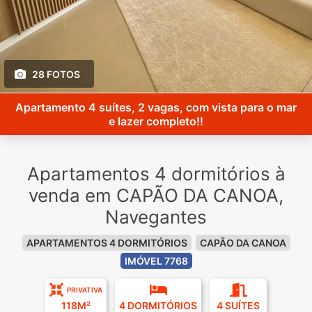
28 FOTOS
Apartamento 4 suítes, 2 vagas, com vista para o mar
e lazer completo!!
Apartamentos 4 dormitórios à
venda em CAPÃO DA CANOA,
Navegantes
APARTAMENTOS 4 DORMITÓRIOS
CAPÃO DA CANOA
IMÓVEL 7768
PRIVATIVA
118M²
4 DORMITÓRIOS
4 SUÍTES