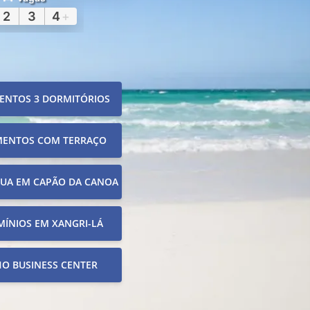
2
3
4
+
ENTOS 3 DORMITÓRIOS
MENTOS COM TERRAÇO
RUA EM CAPÃO DA CANOA
ÍNIOS EM XANGRI-LÁ
O BUSINESS CENTER