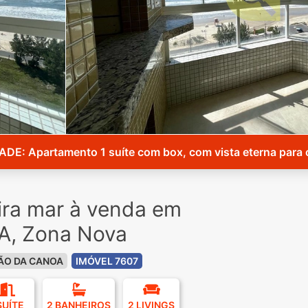
DE: Apartamento 1 suíte com box, com vista eterna para 
ra mar à venda em
, Zona Nova
ÃO DA CANOA
IMÓVEL 7607
SUÍTE
2 BANHEIROS
2 LIVINGS