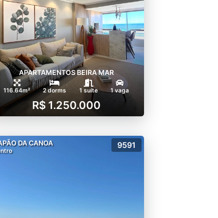
APARTAMENTOS BEIRA MAR
116.64m²
2 dorms
1 suíte
1 vaga
R$ 1.250.000
APÃO DA CANOA
9591
ntro