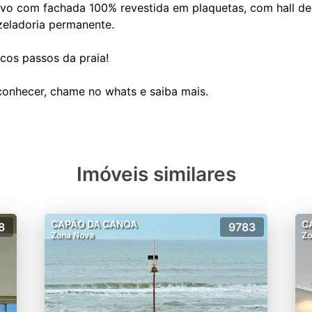
tivo com fachada 100% revestida em plaquetas, com hall de
 zeladoria permanente.
cos passos da praia!
Imóveis similares
CAPÃO DA CANOA
C
8
9783
Zona Nova
Zo