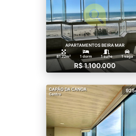
APARTAMENTOS BEIRA MAR
81.22m²
1 dorm
1 suíte
1 vaga
R$ 1.100.000
CAPÃO DA CANOA
925
Centro