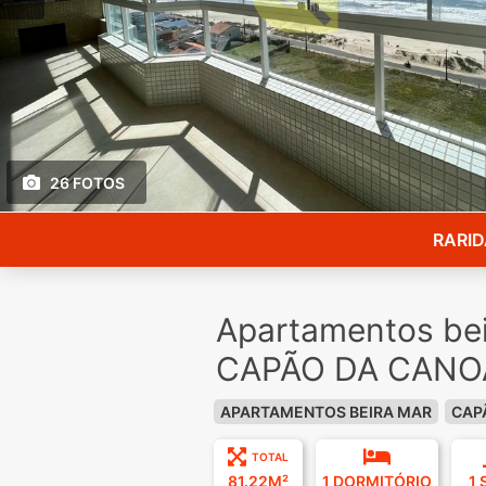
26 FOTOS
RARIDA
Apartamentos bei
CAPÃO DA CANOA
APARTAMENTOS BEIRA MAR
CAP
TOTAL
81.22M²
1 DORMITÓRIO
1 