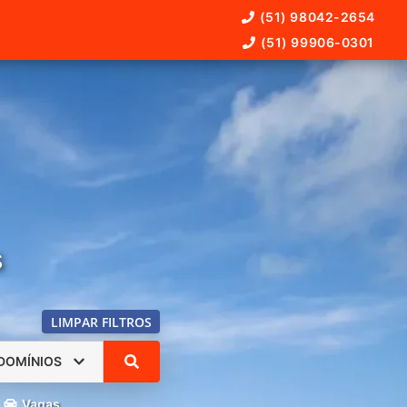
(51) 98042-2654
(51) 99906-0301
s
LIMPAR FILTROS
DOMÍNIOS
Vagas