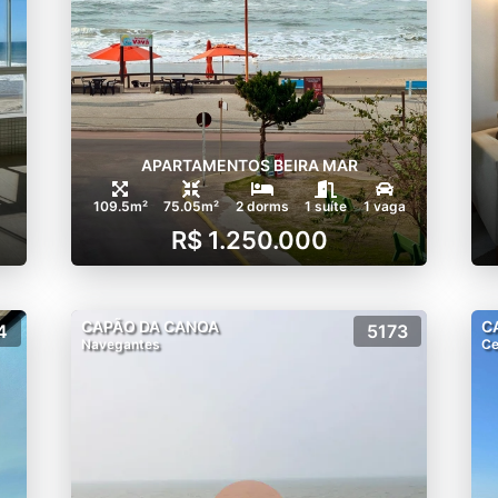
APARTAMENTOS BEIRA MAR
109.5m²
75.05m²
2 dorms
1 suíte
1 vaga
R$ 1.250.000
CAPÃO DA CANOA
C
4
5173
Navegantes
Ce