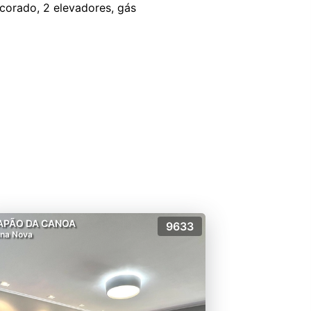
corado, 2 elevadores, gás
APÃO DA CANOA
9633
na Nova