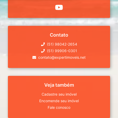
Contato
(51) 98042-2654
(51) 99906-0301
contato@expertimoveis.net
Veja também
Cadastre seu imóvel
Encomende seu imóvel
Fale conosco