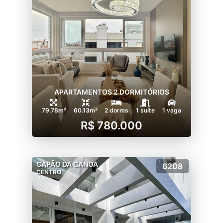
APARTAMENTOS 2 DORMITÓRIOS
79.78m²
60.13m²
2 dorms
1 suíte
1 vaga
R$ 780.000
CAPÃO DA CANOA
6208
CENTRO