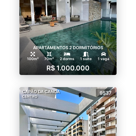
APARTAMENTOS 2 DORMITÓRIOS
100m²
70m²
2 dorms
1 suíte
1 vaga
R$ 1.000.000
CAPÃO DA CANOA
9537
CENTRO