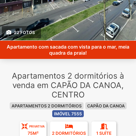
22 FOTOS
Apartamento com sacada com vista para o mar, meia
quadra da praia!
Apartamentos 2 dormitórios à
venda em CAPÃO DA CANOA,
CENTRO
APARTAMENTOS 2 DORMITÓRIOS
CAPÃO DA CANOA
IMÓVEL 7555
PRIVATIVA
75M²
2 DORMITÓRIOS
1 SUÍTE