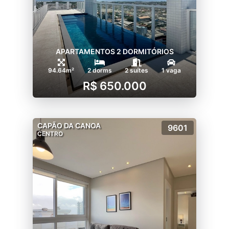
APARTAMENTOS 2 DORMITÓRIOS
94.64m²
2 dorms
2 suítes
1 vaga
R$ 650.000
CAPÃO DA CANOA
9601
CENTRO