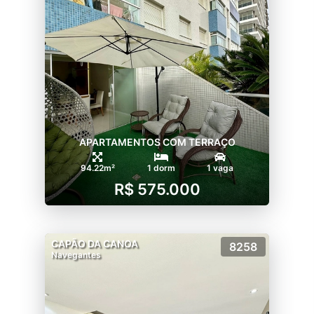
APARTAMENTOS COM TERRAÇO
94.22m²
1 dorm
1 vaga
R$ 575.000
CAPÃO DA CANOA
8258
Navegantes