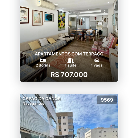
APARTAMENTOS COM TERRAÇO
2 dorms
1 suíte
1 vaga
R$ 707.000
CAPÃO DA CANOA
9569
Navegantes