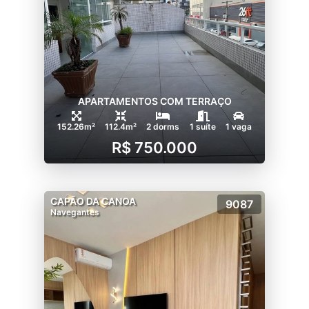
APARTAMENTOS COM TERRAÇO
152.26m²
112.4m²
2 dorms
1 suíte
1 vaga
R$ 750.000
CAPÃO DA CANOA
9087
Navegantes