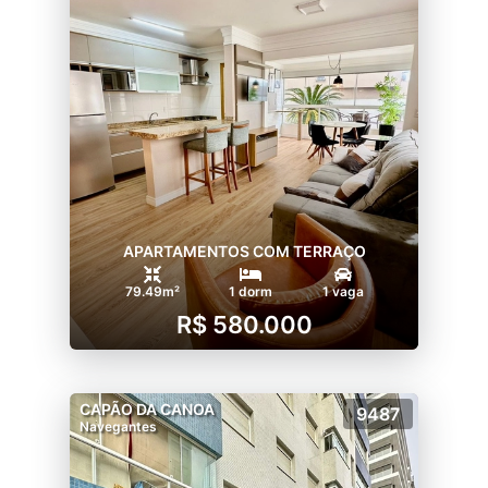
APARTAMENTOS COM TERRAÇO
79.49m²
1 dorm
1 vaga
R$ 580.000
CAPÃO DA CANOA
9487
Navegantes