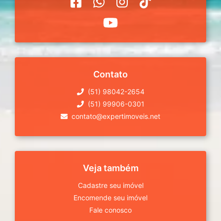
Contato
(51) 98042-2654
(51) 99906-0301
contato@expertimoveis.net
Veja também
Cadastre seu imóvel
Encomende seu imóvel
Fale conosco