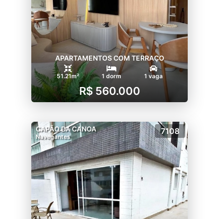
APARTAMENTOS COM TERRAÇO
51.21m²
1 dorm
1 vaga
R$ 560.000
CAPÃO DA CANOA
7108
Navegantes