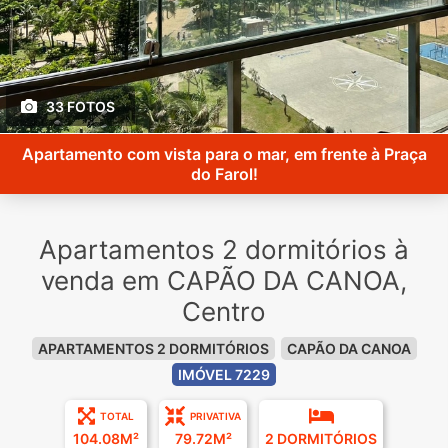
33 FOTOS
Apartamento com vista para o mar, em frente à Praça
do Farol!
Apartamentos 2 dormitórios à
venda em CAPÃO DA CANOA,
Centro
APARTAMENTOS 2 DORMITÓRIOS
CAPÃO DA CANOA
IMÓVEL 7229
TOTAL
PRIVATIVA
104.08M²
79.72M²
2 DORMITÓRIOS