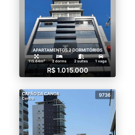
APARTAMENTOS 2 DORMITÓRIOS
115.64m²
2 dorms
2 suítes
1 vaga
R$ 1.015.000
CAPÃO DA CANOA
9736
Centro