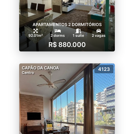
APARTAMENTOS 2 DORMITÓRIOS
92.01m²
2 dorms
1 suíte
2 vagas
R$ 880.000
CAPÃO DA CANOA
4123
Centro