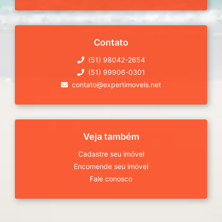
Contato
(51) 98042-2654
(51) 99906-0301
contato@expertimoveis.net
Veja também
Cadastre seu imóvel
Encomende seu imóvel
Fale conosco