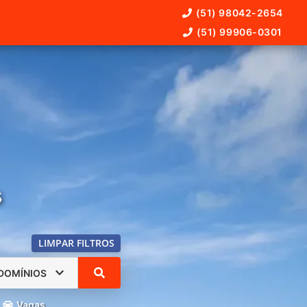
(51) 98042-2654
(51) 99906-0301
s
LIMPAR FILTROS
DOMÍNIOS
Vagas