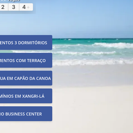
2
3
4
+
ENTOS 3 DORMITÓRIOS
MENTOS COM TERRAÇO
RUA EM CAPÃO DA CANOA
ÍNIOS EM XANGRI-LÁ
O BUSINESS CENTER