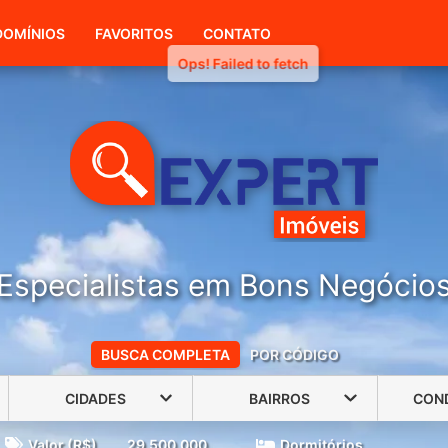
(51) 98042-2654
(51) 99906-0301
OMÍNIOS
FAVORITOS
CONTATO
Especialistas em Bons Negócio
BUSCA COMPLETA
POR CÓDIGO
CIDADES
BAIRROS
CON
Valor (R$)
29.500.000
Dormitórios