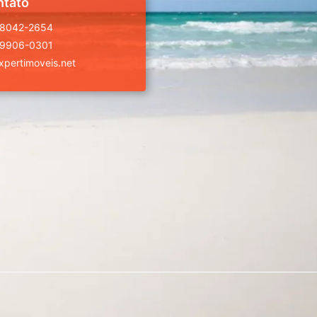
ntato
98042-2654
99906-0301
pertimoveis.net