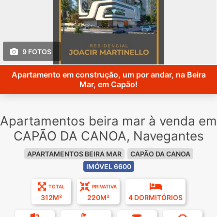
9 FOTOS
Apartamento em construção, um por andar, na Beira
Mar, em Capão!
Apartamentos beira mar à venda em
CAPÃO DA CANOA, Navegantes
APARTAMENTOS BEIRA MAR
CAPÃO DA CANOA
IMÓVEL 6600
TOTAL
PRIVATIVA
312M²
220M²
4 DORMITÓRIOS