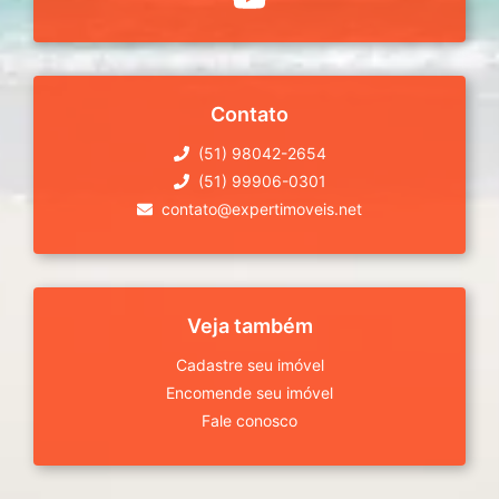
Contato
(51) 98042-2654
(51) 99906-0301
contato@expertimoveis.net
Veja também
Cadastre seu imóvel
Encomende seu imóvel
Fale conosco