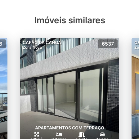
Imóveis similares
CAPÃO DA CANOA
C
6
6537
Zona Nova
Zo
APARTAMENTOS COM TERRAÇO