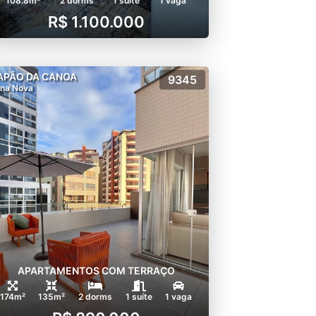
108.8m²
2 dorms
1 suíte
1 vaga
R$ 1.100.000
APÃO DA CANOA
9345
na Nova
APARTAMENTOS COM TERRAÇO
174m²
135m²
2 dorms
1 suíte
1 vaga