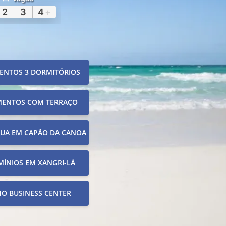
2
3
4
+
ENTOS 3 DORMITÓRIOS
MENTOS COM TERRAÇO
RUA EM CAPÃO DA CANOA
ÍNIOS EM XANGRI-LÁ
O BUSINESS CENTER