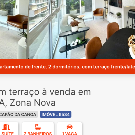
rtamento de frente, 2 dormitórios, com terraço frente/late
m terraço à venda em
, Zona Nova
CAPÃO DA CANOA
IMÓVEL 6534
1 SUÍTE
2 BANHEIROS
1 VAGA