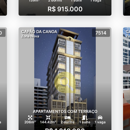
139m²
2 dorms
1 suíte
1 vaga
R$ 915.000
CAPÃO DA CANOA
C
0
7514
Zona Nova
Zo
APARTAMENTOS COM TERRAÇO
a
206m²
144.42m²
2 dorms
1 suíte
1 vaga