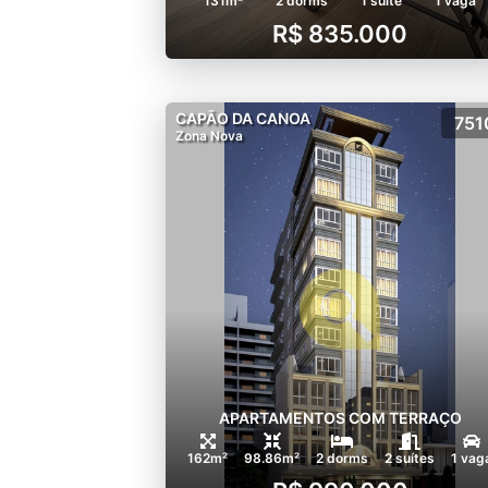
131m²
2 dorms
1 suíte
1 vaga
R$ 835.000
CAPÃO DA CANOA
751
Zona Nova
APARTAMENTOS COM TERRAÇO
162m²
98.86m²
2 dorms
2 suítes
1 vag