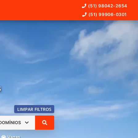
(51) 98042-2654
(51) 99906-0301
s
LIMPAR FILTROS
DOMÍNIOS
Vagas