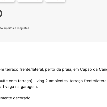
0
o sujeitos a reajustes.
m terraço frente/lateral, perto da praia, em Capão da Can
uíte com terraço), living 2 ambientes, terraço frente/later
 e 1 vaga na garagem.
temente decorado!