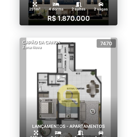
251m²
4 dorms
2 suítes
2 vagas
R$ 1.870.000
CAPÃO DA CANOA
7470
Zona Nova
LANÇAMENTOS - APARTAMENTOS