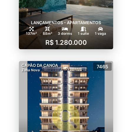
LANÇAMENTOS - APARTAMENTOS
137m²
88m²
3 dorms
1 suíte
1 vaga
R$ 1.280.000
CAPÃO DA CANOA
7465
Zona Nova