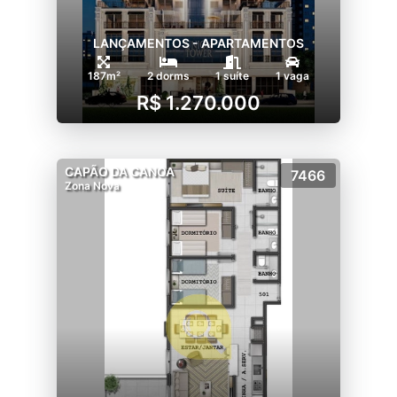
LANÇAMENTOS - APARTAMENTOS
187m²
2 dorms
1 suíte
1 vaga
R$ 1.270.000
CAPÃO DA CANOA
7466
Zona Nova