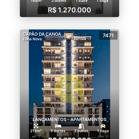
148m²
2 dorms
1 suíte
1 vaga
R$ 1.270.000
CAPÃO DA CANOA
7471
Zona Nova
LANÇAMENTOS - APARTAMENTOS
213m²
3 dorms
2 suítes
1 vaga