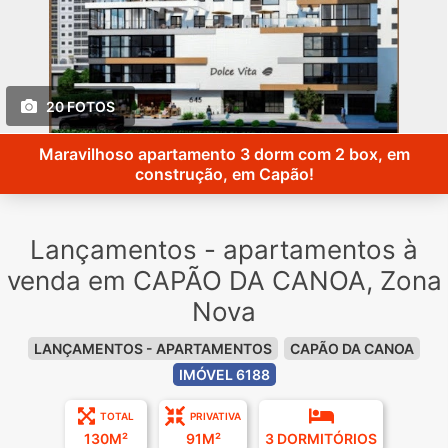
20 FOTOS
Maravilhoso apartamento 3 dorm com 2 box, em
construção, em Capão!
Lançamentos - apartamentos à
venda em CAPÃO DA CANOA, Zona
Nova
LANÇAMENTOS - APARTAMENTOS
CAPÃO DA CANOA
IMÓVEL 6188
TOTAL
PRIVATIVA
130M²
91M²
3 DORMITÓRIOS