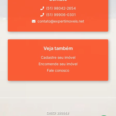
(51) 98042-2654
(51) 99906-0301
contato@expertimoveis.net
Veja também
Cadastre seu imóvel
Encomende seu imóvel
Fale conosco
CRECI
25056J