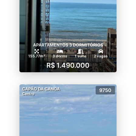
APARTAMENTOS 3 DORMITÓRIOS
155.77m²
3 dorms
1 suíte
2 vagas
R$ 1.490.000
CAPÃO DA CANOA
9750
Centro