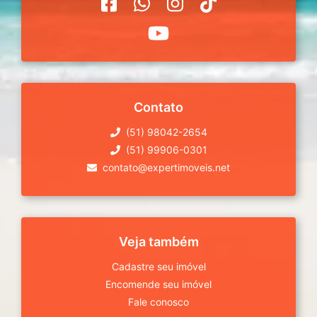
Contato
(51) 98042-2654
(51) 99906-0301
contato@expertimoveis.net
Veja também
Cadastre seu imóvel
Encomende seu imóvel
Fale conosco