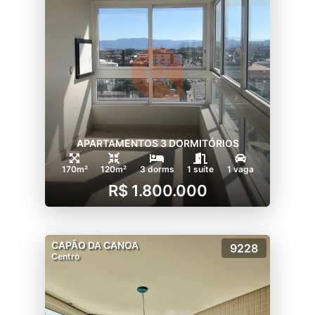
APARTAMENTOS 3 DORMITÓRIOS
170m²
120m²
3 dorms
1 suíte
1 vaga
R$ 1.800.000
CAPÃO DA CANOA
9228
Centro