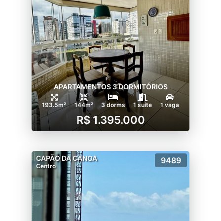
APARTAMENTOS 3 DORMITÓRIOS
193.5m²
144m²
3 dorms
1 suíte
1 vaga
R$ 1.395.000
CAPÃO DA CANOA
9489
Centro