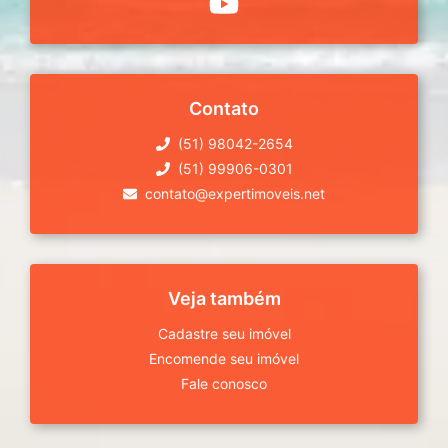
Contato
(51) 98042-2654
(51) 99906-0301
contato@expertimoveis.net
Veja também
Cadastre seu imóvel
Encomende seu imóvel
Fale conosco