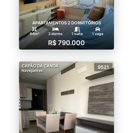
APARTAMENTOS 2 DORMITÓRIOS
64m²
2 dorms
1 suíte
1 vaga
R$ 790.000
CAPÃO DA CANOA
9521
Navegantes