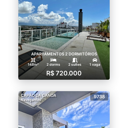
APARTAMENTOS 2 DORMITÓRIOS
148m²
2 dorms
2 suítes
1 vaga
R$ 720.000
CAPÃO DA CANOA
9738
Navegantes