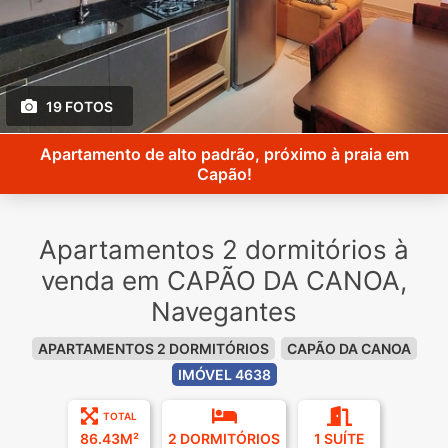
19 FOTOS
Apartamento de alto padrão, próximo à praia em
Capão!
Apartamentos 2 dormitórios à
venda em CAPÃO DA CANOA,
Navegantes
APARTAMENTOS 2 DORMITÓRIOS
CAPÃO DA CANOA
IMÓVEL 4638
TOTAL
86.43M²
2 DORMITÓRIOS
1 SUÍTE