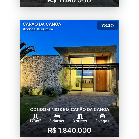
CAPÃO DA CANOA
7840
Arenas Curumim
CONDOMÍNIOS EM CAPÃO DA CANOA
178m²
3 dorms
3 suítes
2 vagas
R$ 1.840.000