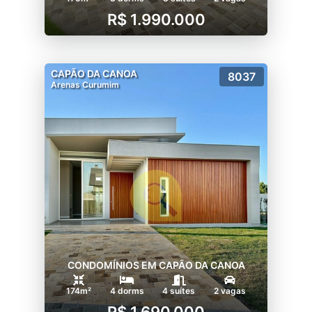
R$ 1.990.000
CAPÃO DA CANOA
8037
Arenas Curumim
CONDOMÍNIOS EM CAPÃO DA CANOA
174m²
4 dorms
4 suítes
2 vagas
R$ 1.690.000