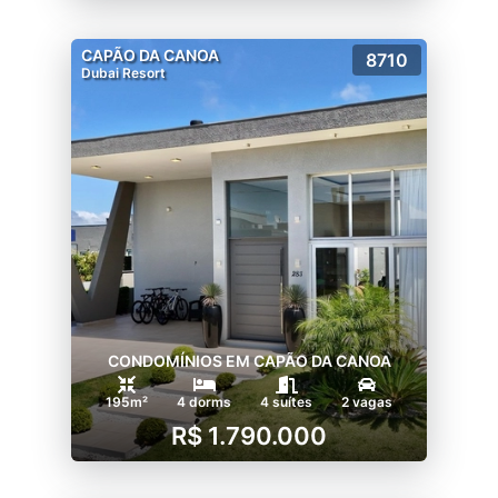
CAPÃO DA CANOA
8710
Dubai Resort
CONDOMÍNIOS EM CAPÃO DA CANOA
195m²
4 dorms
4 suítes
2 vagas
R$ 1.790.000