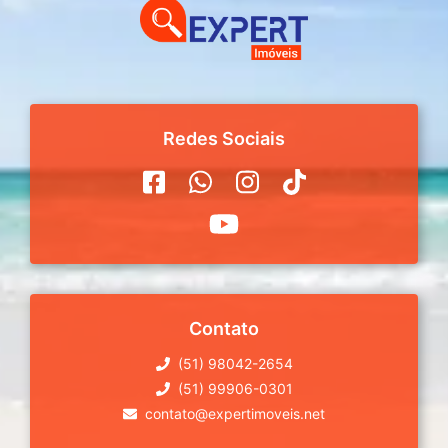
Redes Sociais
Contato
(51) 98042-2654
(51) 99906-0301
contato@expertimoveis.net