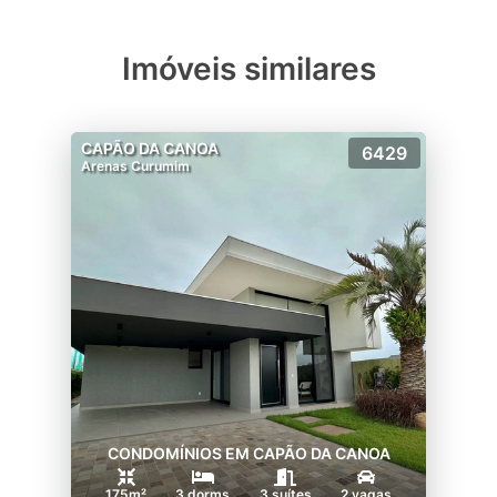
Imóveis similares
CAPÃO DA CANOA
6429
Arenas Curumim
CONDOMÍNIOS EM CAPÃO DA CANOA
175m²
3 dorms
3 suítes
2 vagas