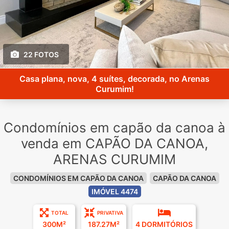
22 FOTOS
Casa plana, nova, 4 suítes, decorada, no Arenas
Curumim!
Condomínios em capão da canoa à
venda em CAPÃO DA CANOA,
ARENAS CURUMIM
CONDOMÍNIOS EM CAPÃO DA CANOA
CAPÃO DA CANOA
IMÓVEL 4474
TOTAL
PRIVATIVA
300M²
187.27M²
4 DORMITÓRIOS