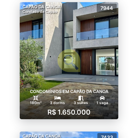
CAPÃO DA CANOA
7944
Condado de Capão
CONDOMÍNIOS EM CAPÃO DA CANOA
180m²
3 dorms
3 suítes
1 vaga
R$ 1.650.000
CAPÃO DA CANOA
7433