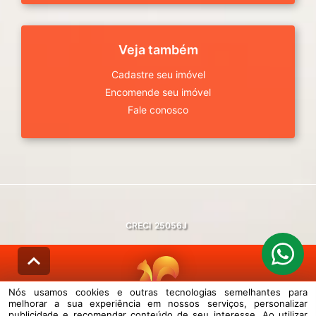
Veja também
Cadastre seu imóvel
Encomende seu imóvel
Fale conosco
CRECI
25056J
Nós usamos cookies e outras tecnologias semelhantes para
melhorar a sua experiência em nossos serviços, personalizar
© DESENVOLVIDO PELA
AGIL.NET
publicidade e recomendar conteúdo de seu interesse. Ao utilizar