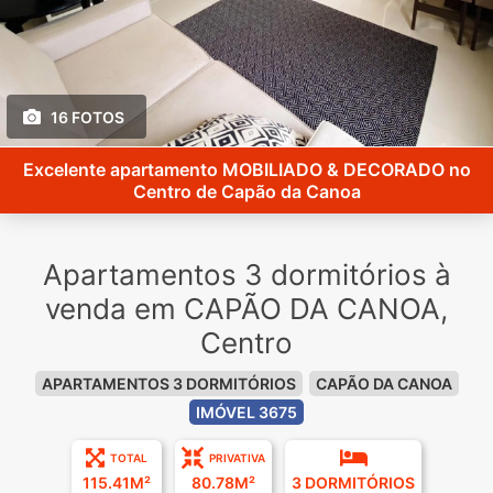
16 FOTOS
Excelente apartamento MOBILIADO & DECORADO no
Centro de Capão da Canoa
Apartamentos 3 dormitórios à
venda em CAPÃO DA CANOA,
Centro
APARTAMENTOS 3 DORMITÓRIOS
CAPÃO DA CANOA
IMÓVEL 3675
TOTAL
PRIVATIVA
115.41M²
80.78M²
3 DORMITÓRIOS