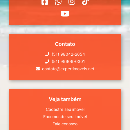
Contato
(51) 98042-2654
(51) 99906-0301
contato@expertimoveis.net
Veja também
Cadastre seu imóvel
Encomende seu imóvel
Fale conosco