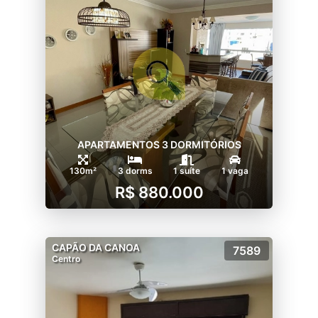
APARTAMENTOS 3 DORMITÓRIOS
130m²
3 dorms
1 suíte
1 vaga
R$ 880.000
CAPÃO DA CANOA
7589
Centro