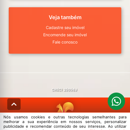
Veja também
Cadastre seu imóvel
Encomende seu imóvel
Fale conosco
CRECI
25056J
Nós usamos cookies e outras tecnologias semelhantes para
melhorar a sua experiência em nossos serviços, personalizar
© DESENVOLVIDO PELA
AGIL.NET
publicidade e recomendar conteúdo de seu interesse. Ao utilizar