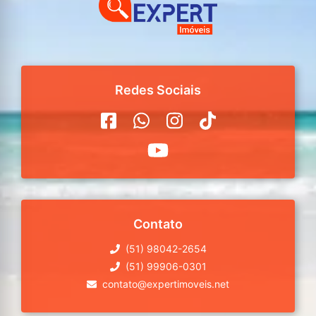
Redes Sociais
Contato
(51) 98042-2654
(51) 99906-0301
contato@expertimoveis.net