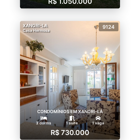
R$ 1.050.000
XANGRI-LA
9124
Casa Hermosa
CONDOMÍNIOS EM XANGRI-LÁ
3 dorms
1 suíte
1 vaga
R$ 730.000