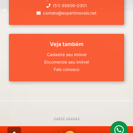
(51) 99906-0301
contato@expertimoveis.net
Veja também
Cadastre seu imóvel
Encomende seu imóvel
Fale conosco
CRECI
25056J