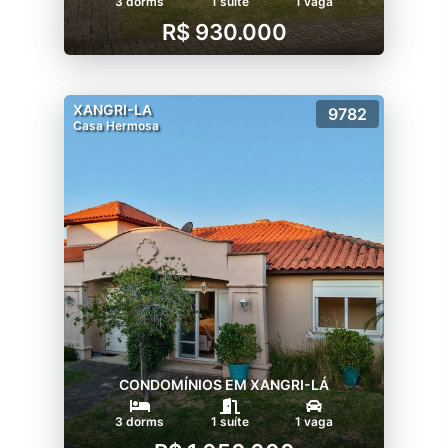
3 dorms
1 suíte
1 vaga
R$ 930.000
XANGRI-LA
9782
Casa Hermosa
CONDOMÍNIOS EM XANGRI-LÁ
3 dorms
1 suíte
1 vaga