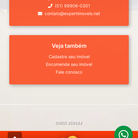
(51) 99906-0301
contato@expertimoveis.net
Veja também
Cadastre seu imóvel
Encomende seu imóvel
Fale conosco
CRECI
25056J