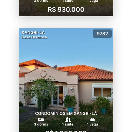
3 dorms
1 suíte
1 vaga
R$ 930.000
XANGRI-LA
9782
Casa Hermosa
CONDOMÍNIOS EM XANGRI-LÁ
3 dorms
1 suíte
1 vaga