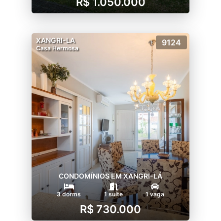
R$ 1.050.000
XANGRI-LA
9124
Casa Hermosa
CONDOMÍNIOS EM XANGRI-LÁ
3 dorms
1 suíte
1 vaga
R$ 730.000