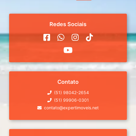
Redes Sociais
Contato
(51) 98042-2654
(51) 99906-0301
contato@expertimoveis.net