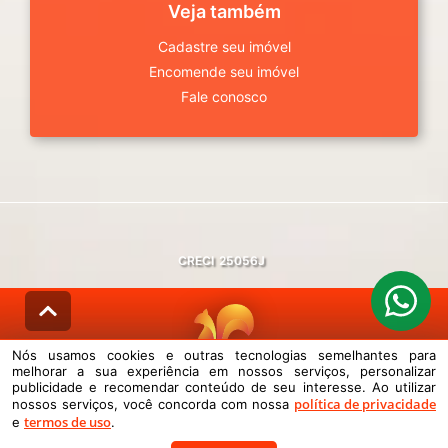
Veja também
Cadastre seu imóvel
Encomende seu imóvel
Fale conosco
CRECI
25056J
Nós usamos cookies e outras tecnologias semelhantes para
melhorar a sua experiência em nossos serviços, personalizar
© DESENVOLVIDO PELA
AGIL.NET
publicidade e recomendar conteúdo de seu interesse. Ao utilizar
política de privacidade
nossos serviços, você concorda com nossa
Nós usamos cookies e outras tecnologias semelhantes para melhorar a
termos de uso
sua experiência em nossos serviços, personalizar publicidade e
e
.
recomendar conteúdo de seu interesse. Ao utilizar nossos serviços,