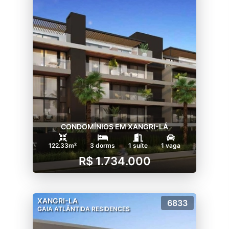
CONDOMÍNIOS EM XANGRI-LÁ
122.33m²
3 dorms
1 suíte
1 vaga
R$ 1.734.000
XANGRI-LA
6833
GAIA ATLÂNTIDA RESIDENCES