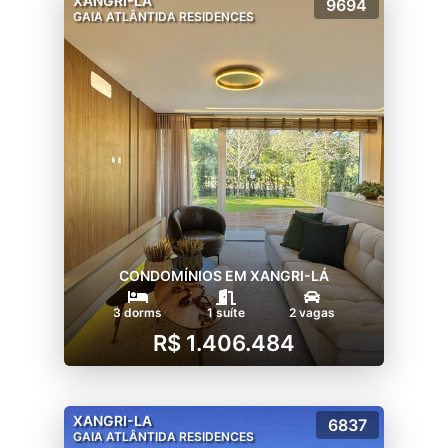
XANGRI-LA
9694
GAIA ATLÂNTIDA RESIDENCES
CONDOMÍNIOS EM XANGRI-LÁ
3 dorms
1 suíte
2 vagas
R$ 1.406.484
XANGRI-LA
6837
GAIA ATLÂNTIDA RESIDENCES