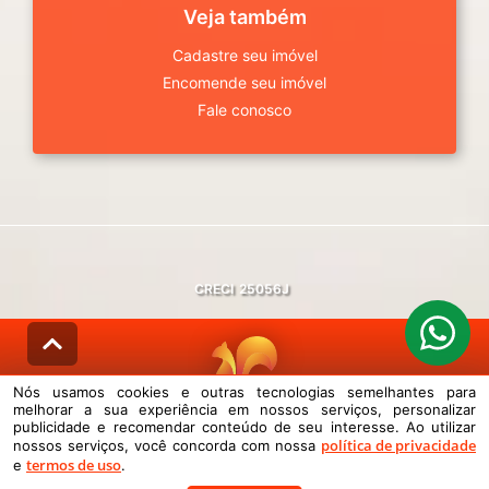
Veja também
Cadastre seu imóvel
Encomende seu imóvel
Fale conosco
CRECI
25056J
Nós usamos cookies e outras tecnologias semelhantes para
melhorar a sua experiência em nossos serviços, personalizar
© DESENVOLVIDO PELA
AGIL.NET
publicidade e recomendar conteúdo de seu interesse. Ao utilizar
política de privacidade
nossos serviços, você concorda com nossa
Nós usamos cookies e outras tecnologias semelhantes para melhorar a
termos de uso
sua experiência em nossos serviços, personalizar publicidade e
e
.
recomendar conteúdo de seu interesse. Ao utilizar nossos serviços,