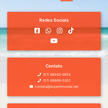
Redes Sociais
Contato
(51) 98042-2654
(51) 99906-0301
contato@expertimoveis.net