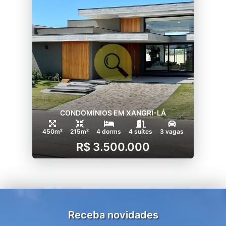
CONDOMÍNIOS EM XANGRI-LÁ
450m²
215m²
4 dorms
4 suítes
3 vagas
R$ 3.500.000
Receba novidades