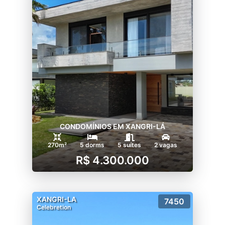
CONDOMÍNIOS EM XANGRI-LÁ
270m²
5 dorms
5 suítes
2 vagas
R$ 4.300.000
XANGRI-LA
7450
Celebretion