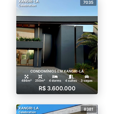
XANGRI-LA
7035
Celebretion
CONDOMÍNIOS EM XANGRI-LÁ
486m²
250m²
4 dorms
4 suítes
3 vagas
R$ 3.600.000
XANGRI-LA
8381
Celebretion