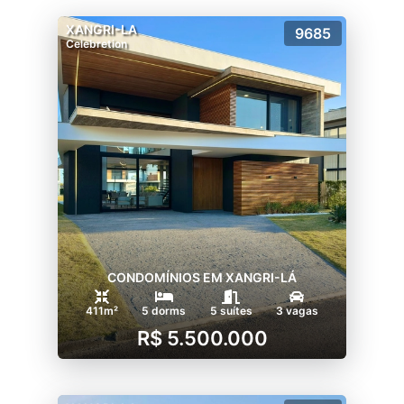
XANGRI-LA
9685
Celebretion
CONDOMÍNIOS EM XANGRI-LÁ
411m²
5 dorms
5 suítes
3 vagas
R$ 5.500.000