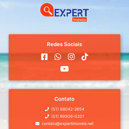
Redes Sociais
Contato
(51) 98042-2654
(51) 99906-0301
contato@expertimoveis.net