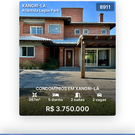
XANGRI-LA
8911
Atlântida Lagos Park
CONDOMÍNIOS EM XANGRI-LÁ
367m²
5 dorms
2 suítes
2 vagas
R$ 3.750.000